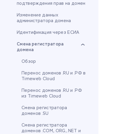
подтверждения прав на домен
Изменение данных
администратора домена
Идентификация через ЕСИА
Смена регистратора
домена
Обзор
Перенос доменов .RU и .РФ в
Timeweb Cloud
Перенос доменов .RU и .РФ
из Timeweb Cloud
Смена регистратора
доменов .SU
Смена регистратора
доменов .COM, .ORG, .NET и