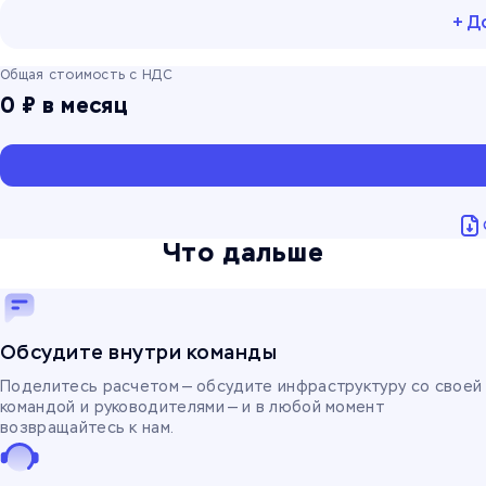
Операционная система
+ Д
Выбрать
Общая стоимость с НДС
Регион
0 ₽
в месяц
Выбрать
Тариф
Фиксированный
Что дальше
Публичный IP
180 ₽
Защита от DDoS-атак
450 ₽
Автоматические бэкапы
6 ₽/мес за 1 ГБ
Обсудите внутри команды
Поделитесь расчетом — обсудите инфраструктуру со своей
командой и руководителями — и в любой момент
возвращайтесь к нам.