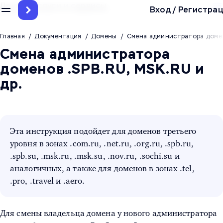
Другие услуги и сервисы
Вход
/
Регистрац
Главная
/
Документация
/
Домены
/
Смена администратора доме
Смена администратора
доменов .SPB.RU, MSK.RU и
др.
Эта инструкция подойдет для доменов третьего
уровня в зонах .com.ru, .net.ru, .org.ru, .spb.ru,
.spb.su, .msk.ru, .msk.su, .nov.ru, .sochi.su и
аналогичных, а также для доменов в зонах .tel,
.pro, .travel и .aero.
Для смены владельца домена у нового администратора