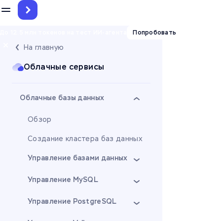
До 12.5 млн токенов на тест ИИ-агента
Попробовать
На главную
Облачные сервисы
Облачные базы данных
Обзор
Создание кластера баз данных
Управление базами данных
Управление MySQL
Управление PostgreSQL