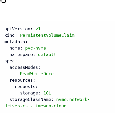
apiVersion:
v1
kind:
PersistentVolumeClaim
metadata:
name:
pvc-nvme
namespace:
default
spec:
accessModes:
-
ReadWriteOnce
resources:
requests:
storage:
1Gi
storageClassName:
nvme.network-
drives.csi.timeweb.cloud