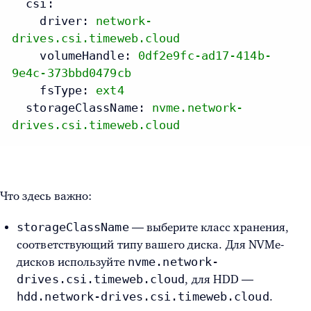
csi:
driver:
network-
drives.csi.timeweb.cloud
volumeHandle:
0df2e9fc-ad17-414b-
9e4c-373bbd0479cb
fsType:
ext4
storageClassName:
nvme.network-
drives.csi.timeweb.cloud
Что здесь важно:
storageClassName
— выберите класс хранения,
соответствующий типу вашего диска. Для NVMe-
nvme.network-
дисков используйте
drives.csi.timeweb.cloud
, для HDD —
hdd.network-drives.csi.timeweb.cloud
.