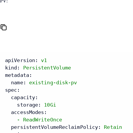
PV:
apiVersion:
v1
kind:
PersistentVolume
metadata:
name:
existing-disk-pv
spec:
capacity:
storage:
10Gi
accessModes:
-
ReadWriteOnce
persistentVolumeReclaimPolicy:
Retain