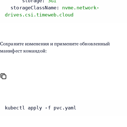
storage:
3Gi
storageClassName:
nvme.network-
drives.csi.timeweb.cloud
Сохраните изменения и примените обновленный
манифест командой:
kubectl apply -f pvc.yaml