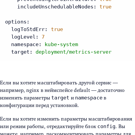
includeUnschedulableNodes:
true
options:
logToStdErr:
true
logLevel:
7
namespace:
kube-system
target:
deployment/metrics-server
Если вы хотите масштабировать другой сервис —
например, nginx в неймспейсе default — достаточно
target
namespace
изменить параметры
и
в
конфигурации перед установкой.
Если вы хотите изменить параметры масштабирования
config
или режим работы, отредактируйте блок
. Вы
можете, например, раскомментировать параметры для