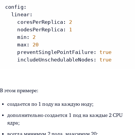
config:
linear:
coresPerReplica:
2
nodesPerReplica:
1
min:
2
max:
20
preventSinglePointFailure:
true
includeUnschedulableNodes:
true
В этом примере:
создается по 1 поду на каждую ноду;
дополнительно создается 1 под на каждые 2 CPU
ядра;
всегда минимум 2 пода, максимум 20;