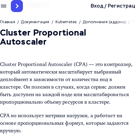
Облачные сервисы
Вход
/
Регистрац
Главная
/
Документация
/
Kubernetes
/
Дополнения (аддоны)
/
C
Cluster Proportional
Autoscaler
Cluster Proportional Autoscaler (CPA) — это контроллер,
который автоматически масштабирует выбранный
деплоймент в зависимости от количества нод в
кластере. Он полезен в случаях, когда сервис должен
быть доступен на каждой ноде или масштабироваться
пропорционально объему ресурсов в кластере.
CPA не использует метрики нагрузки, а работает на
основе пропорциональных формул, которые задаются
вручную.