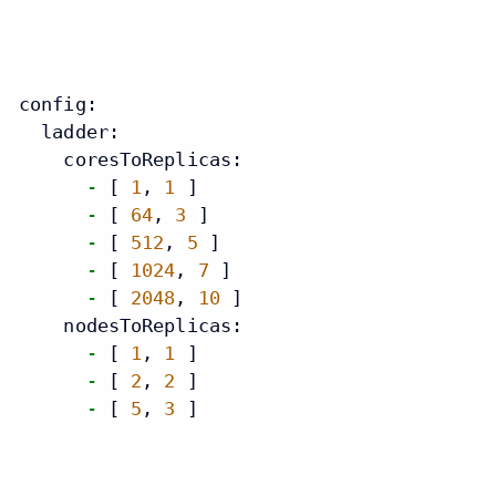
config:
ladder:
coresToReplicas:
-
 [ 
1
, 
1
 ]

-
 [ 
64
, 
3
 ]

-
 [ 
512
, 
5
 ]

-
 [ 
1024
, 
7
 ]

-
 [ 
2048
, 
10
 ]

nodesToReplicas:
-
 [ 
1
, 
1
 ]

-
 [ 
2
, 
2
 ]

-
 [ 
5
, 
3