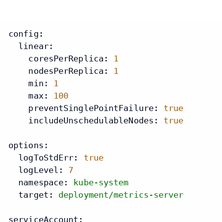
config:
linear:
coresPerReplica:
1
nodesPerReplica:
1
min:
1
max:
100
preventSinglePointFailure:
true
includeUnschedulableNodes:
true
options:
logToStdErr:
true
logLevel:
7
namespace:
kube-system
target:
deployment/metrics-server
serviceAccount: