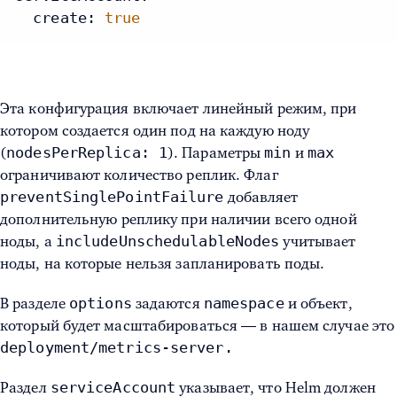
create:
true
Эта конфигурация включает линейный режим, при
котором создается один под на каждую ноду
nodesPerReplica: 1
min
max
(
). Параметры
и
ограничивают количество реплик. Флаг
preventSinglePointFailure
добавляет
дополнительную реплику при наличии всего одной
includeUnschedulableNodes
ноды, а
учитывает
ноды, на которые нельзя запланировать поды.
options
namespace
В разделе
задаются
и объект,
который будет масштабироваться — в нашем случае это
deployment/metrics-server.
serviceAccount
Раздел
указывает, что Helm должен