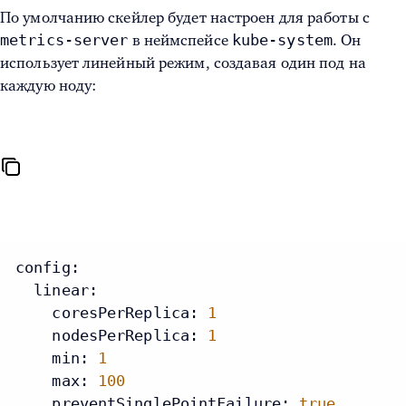
По умолчанию скейлер будет настроен для работы с
metrics-server
kube-system
в неймспейсе
. Он
использует линейный режим, создавая один под на
каждую ноду:
config:
linear:
coresPerReplica:
1
nodesPerReplica:
1
min:
1
max:
100
preventSinglePointFailure:
true