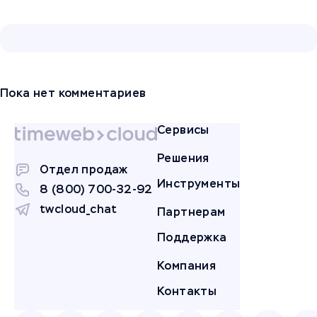
Пока нет комментариев
Сервисы
Решения
Отдел продаж
Инструменты
8 (800) 700-32-92
twcloud_chat
Партнерам
Поддержка
Компания
Контакты