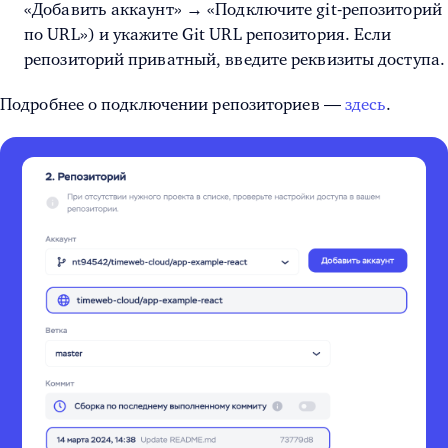
«Добавить аккаунт» → «Подключите git-репозиторий
по URL») и укажите Git URL репозитория. Если
репозиторий приватный, введите реквизиты доступа.
Подробнее о подключении репозиториев —
здесь
.