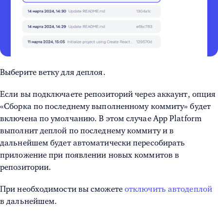
Выберите ветку для деплоя.
Если вы подключаете репозиторий через аккаунт, опция
«Сборка по последнему выполненному коммиту» будет
включена по умолчанию. В этом случае App Platform
выполнит деплой по последнему коммиту и в
дальнейшем будет автоматически пересобирать
приложение при появлении новых коммитов в
репозитории.
При необходимости вы сможете
отключить автодеплой
в дальнейшем.