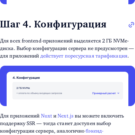
Шаг 4. Конфигурация
Для всех frontend-приложений выделяется 2 ГБ NVMe-
диска. Выбор конфигурации сервера не предусмотрен —
для приложений
действует поресурсная тарификация
.
Для приложений
Nuxt
и
Next.js
вы можете включить
поддержку SSR — тогда станет доступен выбор
конфигурации сервера, аналогично
бэкенд-