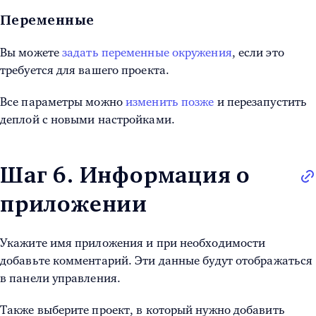
Переменные
Вы можете
задать переменные окружения
, если это
требуется для вашего проекта.
Все параметры можно
изменить позже
и перезапустить
деплой с новыми настройками.
Шаг 6. Информация о
приложении
Укажите имя приложения и при необходимости
добавьте комментарий. Эти данные будут отображаться
в панели управления.
Также выберите проект, в который нужно добавить