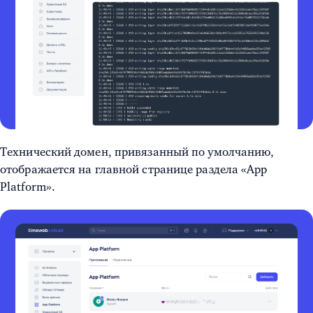
Технический домен, привязанный по умолчанию,
отображается на главной странице раздела «App
Platform».