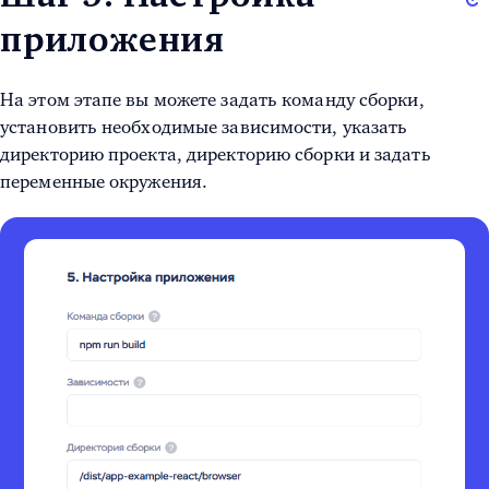
приложения
На этом этапе вы можете задать команду сборки,
установить необходимые зависимости, указать
директорию проекта, директорию сборки и задать
переменные окружения.