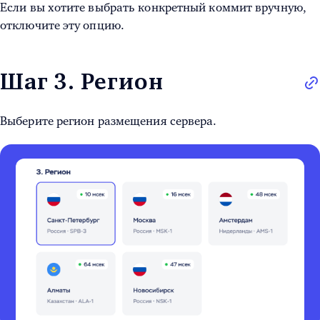
Если вы хотите выбрать конкретный коммит вручную,
отключите эту опцию.
Шаг 3. Регион
Выберите регион размещения сервера.