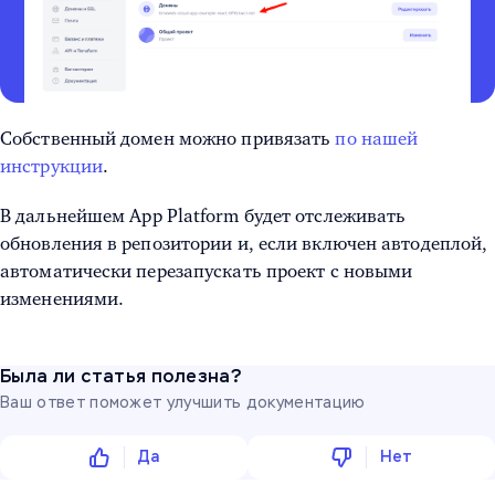
Собственный домен можно привязать
по нашей
инструкции
.
В дальнейшем App Platform будет отслеживать
обновления в репозитории и, если включен автодеплой,
автоматически перезапускать проект с новыми
изменениями.
Была ли статья полезна?
Ваш ответ поможет улучшить документацию
Да
Нет