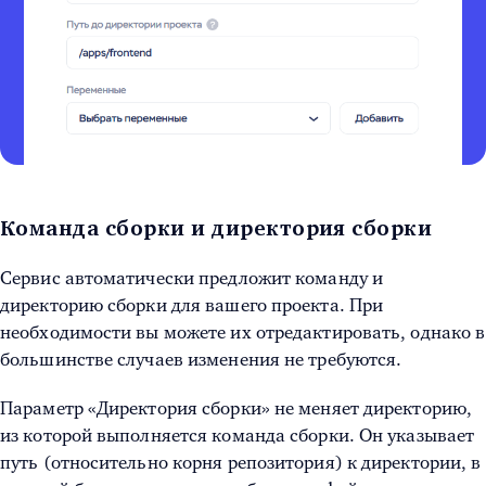
Команда сборки и директория сборки
Сервис автоматически предложит команду и
директорию сборки для вашего проекта. При
необходимости вы можете их отредактировать, однако в
большинстве случаев изменения не требуются.
Параметр «Директория сборки» не меняет директорию,
из которой выполняется команда сборки. Он указывает
путь (относительно корня репозитория) к директории, в