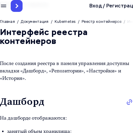
Облачные сервисы
Вход
/
Регистрац
Главная
/
Документация
/
Kubernetes
/
Реестр контейнеров
/
Ин
Интерфейс реестра
контейнеров
После создания реестра в панели управления доступны
вкладки «Дашборд», «Репозитории», «Настройки» и
«История».
Дашборд
На дашборде отображаются:
занятый объем хранилища;