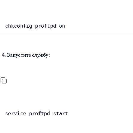
chkconfig proftpd on
Запустите службу:
service proftpd start