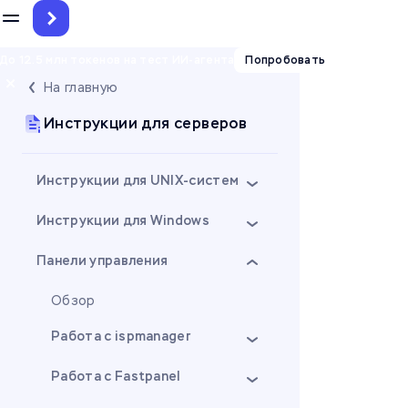
До 12.5 млн токенов на тест ИИ-агента
Попробовать
На главную
Инструкции для серверов
Инструкции для UNIX-систем
Инструкции для Windows
Панели управления
Обзор
Работа с ispmanager
Работа с Fastpanel