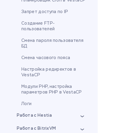
Планировщик Cron в VestaCP
Запрет доступа по IP
Создание FTP-
пользователей
Смена пароля пользователя
БД
Смена часового пояса
Настройка редиректов в
VestaCP
Модули PHP, настройка
параметров PHP в VestaCP
Логи
Работа с Hestia
Работа с BitrixVM