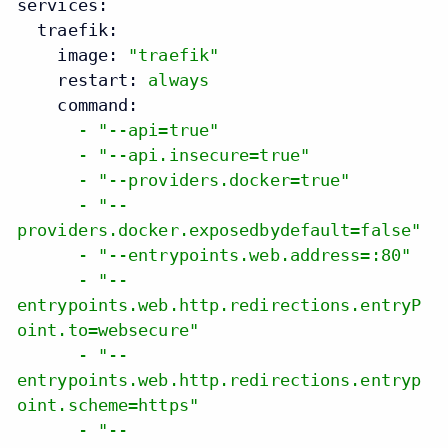
services:
traefik:
image:
"traefik"
restart:
always
command:
-
"--api=true"
-
"--api.insecure=true"
-
"--providers.docker=true"
-
"--
providers.docker.exposedbydefault=false"
-
"--entrypoints.web.address=:80"
-
"--
entrypoints.web.http.redirections.entryP
oint.to=websecure"
-
"--
entrypoints.web.http.redirections.entryp
oint.scheme=https"
-
"--