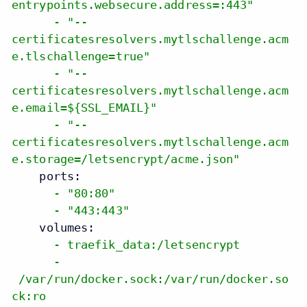
entrypoints.websecure.address=:443"
-
"--
certificatesresolvers.mytlschallenge.acm
e.tlschallenge=true"
-
"--
certificatesresolvers.mytlschallenge.acm
e.email=${SSL_EMAIL}"
-
"--
certificatesresolvers.mytlschallenge.acm
e.storage=/letsencrypt/acme.json"
ports:
-
"80:80"
-
"443:443"
volumes:
-
traefik_data:/letsencrypt
-
/var/run/docker.sock:/var/run/docker.so
ck:ro