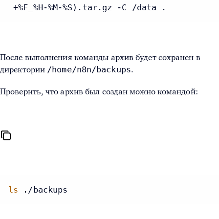
 +%F_%H-%M-%S).tar.gz -C /data .
После выполнения команды архив будет сохранен в
/home/n8n/backups
директории
.
Проверить, что архив был создан можно командой:
ls
 ./backups