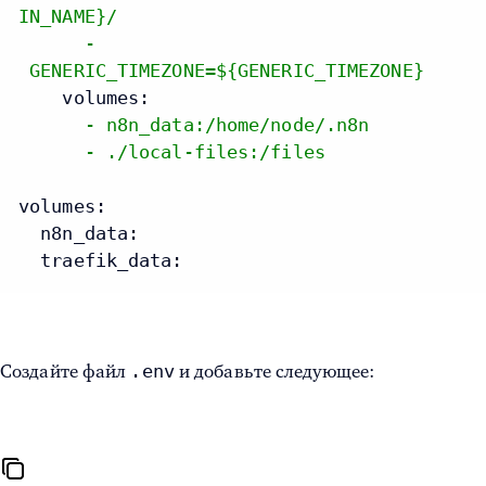
IN_NAME}/
-
GENERIC_TIMEZONE=${GENERIC_TIMEZONE}
volumes:
-
n8n_data:/home/node/.n8n
-
./local-files:/files
volumes:
n8n_data:
traefik_data:
.env
Создайте файл
и добавьте следующее: