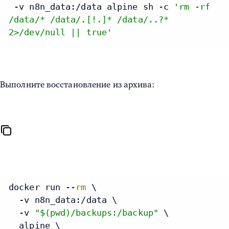
 -v n8n_data:/data alpine sh -c 
'rm -rf
/data/* /data/.[!.]* /data/..?*
2>/dev/null || true'
Выполните восстановление из архива:
docker run --
rm
 \

  -v n8n_data:/data \

  -v 
"
$(pwd)
/backups:/backup"
 \

  alpine \
