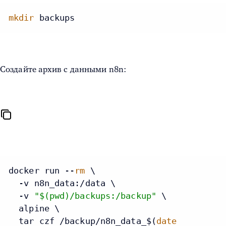
mkdir
 backups
Создайте архив с данными n8n:
docker run --
rm
 \

  -v n8n_data:/data \

  -v 
"
$(pwd)
/backups:/backup"
 \

  alpine \

  tar czf /backup/n8n_data_$(
date