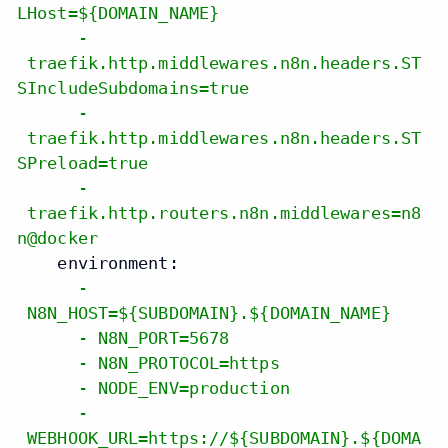
LHost=${DOMAIN_NAME}
-
traefik.http.middlewares.n8n.headers.ST
SIncludeSubdomains=true
-
traefik.http.middlewares.n8n.headers.ST
SPreload=true
-
traefik.http.routers.n8n.middlewares=n8
n@docker
environment:
-
N8N_HOST=${SUBDOMAIN}.${DOMAIN_NAME}
-
N8N_PORT=5678
-
N8N_PROTOCOL=https
-
NODE_ENV=production
-
WEBHOOK_URL=https://${SUBDOMAIN}.${DOMA