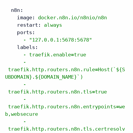
n8n:
image:
docker.n8n.io/n8nio/n8n
restart:
always
ports:
-
"127.0.0.1:5678:5678"
labels:
-
traefik.enable=true
-
traefik.http.routers.n8n.rule=Host(`${S
UBDOMAIN}.${DOMAIN_NAME}`)
-
traefik.http.routers.n8n.tls=true
-
traefik.http.routers.n8n.entrypoints=we
b,websecure
-
traefik.http.routers.n8n.tls.certresolv