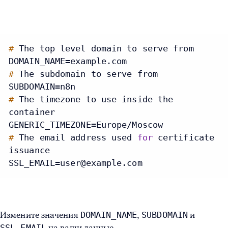
#
The top level domain to serve from
#
The subdomain to serve from
#
The timezone to use inside the
container
#
The email address used
for
certificate
issuance
SSL_EMAIL=user@example.com
DOMAIN_NAME
SUBDOMAIN
Измените значения
,
и
SSL_EMAIL
на ваши данные.