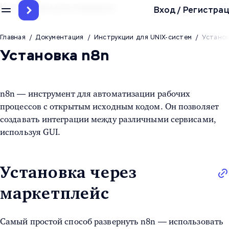
Инструкции для серверов
Вход
/
Регистрац
Главная
/
Документация
/
Инструкции для UNIX-систем
/
Установ
Установка n8n
n8n — инструмент для автоматизации рабочих
процессов с открытым исходным кодом. Он позволяет
создавать интеграции между различными сервисами,
используя GUI.
Установка через
маркетплейс
Самый простой способ развернуть n8n — использовать