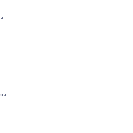
та
нга