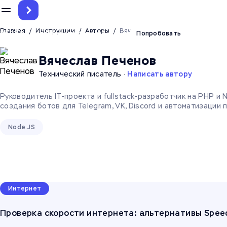
Главная
/
Инструкции
/
Авторы
/
Вячеслав Печенов
До 12.5 млн токенов на тест ИИ-агента
Попробовать
Вячеслав Печенов
Технический писатель
·
Написать автору
Руководитель IT-проекта и fullstack-разработчик на PHP и 
создания ботов для Telegram, VK, Discord и автоматизации 
Node.JS
Интернет
Проверка скорости интернета: альтернативы Spee