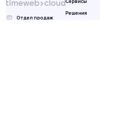
Сервисы
Решения
Отдел продаж
Инструменты
8 (800) 700-32-92
twcloud_chat
Партнерам
Поддержка
Компания
Контакты