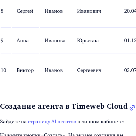
8
Сергей
Иванов
Иванович
20.0
9
Анна
Иванова
Юрьевна
01.1
10
Виктор
Иванов
Сергеевич
03.0
Создание агента в Timeweb Cloud
Зайдите на
страницу AI-агентов
в личном кабинете:
Нажмите кнопку «Создать». На экране создания вы