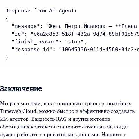
Response from AI Agent:

{

  "message": "Жена Петра Иванова — **Елена
  "id": "c6a2e853-518f-432a-9d74-89bf91b579
  "finish_reason": "stop",

  "response_id": "10645836-011d-4580-84c2-e
Заключение
Мы рассмотрели, как с помощью сервисов, подобных
Timeweb Cloud, можно быстро и эффективно создавать
ИИ-агентов. Важность RAG и других методов
обогащения контекста становится очевидной, когда
нужно работать с приватными данными. Начните с