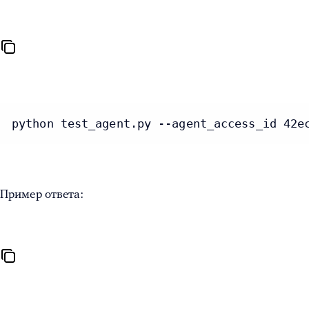
python test_agent.py --agent_access_id 42e
Пример ответа: