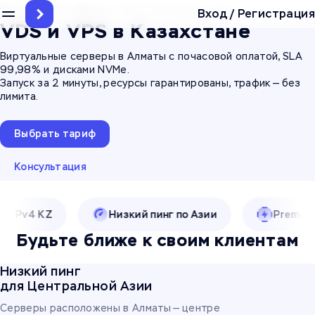
Главная
/
Все сервисы
/
VDS и VPS в Казахстане
Вход
/
Регистрация
VDS и VPS в Казахстане
Виртуальные серверы в Алматы с почасовой оплатой, SLA
99,98% и дисками NVMe.
Запуск за 2 минуты, ресурсы гарантированы, трафик — без
лимита.
Выбрать тариф
Консультация
IPv4 KZ
Низкий пинг по Азии
Premium 3.
Будьте ближе к своим клиентам
Низкий пинг
для Центральной Азии
Серверы расположены в Алматы — центре