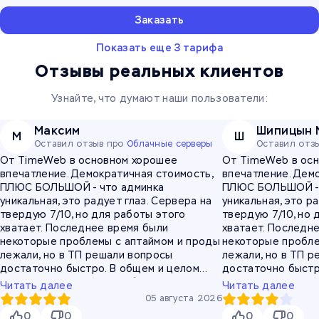
Заказать
Показать еще 3 тарифа
Отзывы реальных клиентов
Узнайте, что думают наши пользователи:
Максим
Шипицын 
М
Ш
Оставил отзыв про
Облачные серверы
Оставил отз
От TimeWeb в основном хорошее
От TimeWeb в ос
впечатление. Демократичная стоимость,
впечатление. Дем
ПЛЮС БОЛЬШОЙ - что админка
ПЛЮС БОЛЬШОЙ - 
уникальная, это радует глаз. Сервера на
уникальная, это р
твердую 7/10, но для работы этого
твердую 7/10, но 
хватает. Последнее время были
хватает. Последн
некоторые проблемы с аптаймом и проды
некоторые пробле
лежали, но в ТП решали вопросы
лежали, но в ТП 
достаточно быстро. В общем и целом
достаточно быстр
остался доволен таймвебом)
остался доволен 
Читать далее
Читать далее
05 августа 2026
0
0
0
0