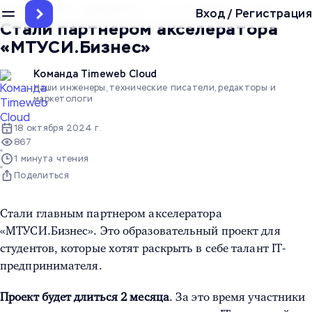
Главная
/
Блог
/
Дайджесты
/
Стали партнером акселератора «
Вход
/
Регистрация
Стали партнером акселератора
«МТУСИ.Бизнес»
Команда Timeweb Cloud
Наши инженеры, технические писатели, редакторы и
маркетологи
18 октября 2024 г.
867
1 минута чтения
Поделиться
Стали главным партнером акселератора
«МТУСИ.Бизнес». Это образовательный проект для
студентов, которые хотят раскрыть в себе талант IT-
предпринимателя.
Проект будет длиться 2 месяца
. За это время участники