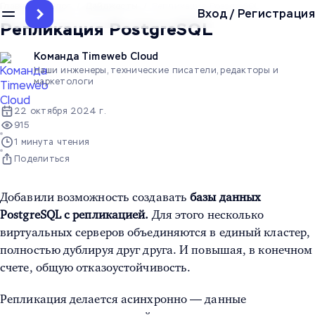
Главная
/
Блог
/
Дайджесты
/
Репликация PostgreSQL
Вход
/
Регистрация
Репликация PostgreSQL
Команда Timeweb Cloud
Наши инженеры, технические писатели, редакторы и
маркетологи
22 октября 2024 г.
915
1 минута чтения
Поделиться
Добавили возможность создавать
базы данных
PostgreSQL с репликацией.
Для этого несколько
виртуальных серверов объединяются в единый кластер,
полностью дублируя друг друга. И повышая, в конечном
счете, общую отказоустойчивость.
Репликация делается асинхронно — данные