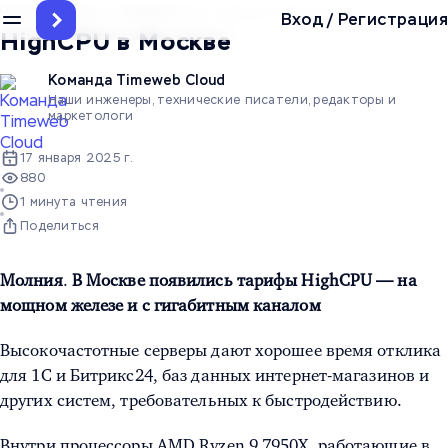
Главная
/
Блог
/
Дайджесты
/
HighCPU в Москве
Вход
/
Регистрация
HighCPU в Москве
Команда Timeweb Cloud
Наши инженеры, технические писатели, редакторы и
маркетологи
17 января 2025 г.
880
1 минута чтения
Поделиться
Молния
.
В Москве появились тарифы HighCPU — на
мощном железе и с гигабитным каналом
Высокочастотные серверы дают хорошее время отклика
для 1С и Битрикс24, баз данных интернет-магазинов и
других систем, требовательных к быстродействию.
Внутри процессоры AMD Ryzen 9 7950X, работающие в