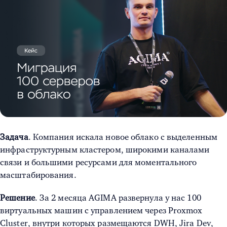
Задача
. Компания искала новое облако с выделенным
инфраструктурным кластером, широкими каналами
связи и большими ресурсами для моментального
масштабирования.
Решение
. За 2 месяца AGIMA развернула у нас 100
виртуальных машин с управлением через Proxmox
Cluster, внутри которых размещаются DWH, Jira Dev,