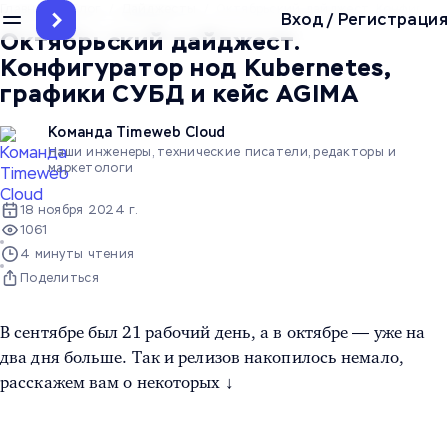
Главная
/
Блог
/
Дайджесты
/
Октябрьский дайджест. Конфигурат
Вход
/
Регистрация
Октябрьский дайджест.
Конфигуратор нод Kubernetes,
графики СУБД и кейс AGIMA
Команда Timeweb Cloud
Наши инженеры, технические писатели, редакторы и
маркетологи
18 ноября 2024 г.
1061
4 минуты чтения
Поделиться
В сентябре был 21 рабочий день, а в октябре — уже на
два дня больше. Так и релизов накопилось немало,
расскажем вам о некоторых ↓