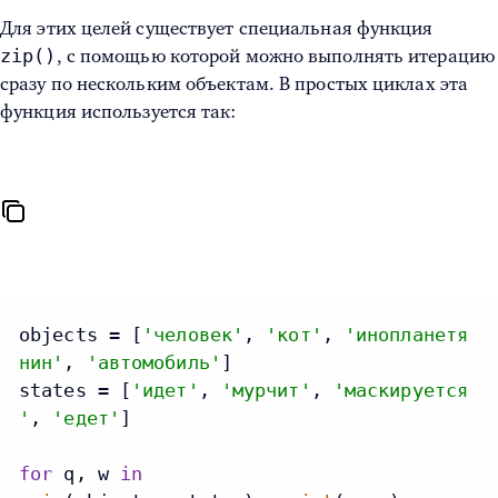
Для этих целей существует специальная функция
zip()
, с помощью которой можно выполнять итерацию
сразу по нескольким объектам. В простых циклах эта
функция используется так:
objects = [
'человек'
, 
'кот'
, 
'инопланетя
нин'
, 
'автомобиль'
]

states = [
'идет'
, 
'мурчит'
, 
'маскируется
'
, 
'едет'
]

for
 q, w 
in