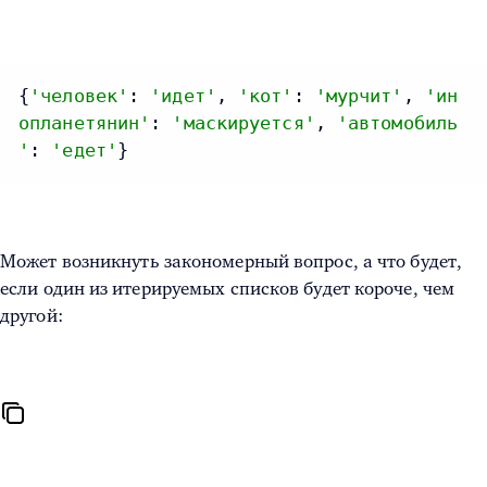
{
'человек'
: 
'идет'
, 
'кот'
: 
'мурчит'
, 
'ин
опланетянин'
: 
'маскируется'
, 
'автомобиль
'
: 
'едет'
}
Может возникнуть закономерный вопрос, а что будет,
если один из итерируемых списков будет короче, чем
другой: