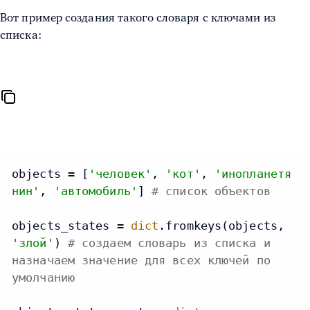
Вот пример создания такого словаря с ключами из
списка:
objects = [
'человек'
, 
'кот'
, 
'инопланетя
нин'
, 
'автомобиль'
] 
# список объектов
objects_states = 
dict
.fromkeys(objects, 
'злой'
) 
# создаем словарь из списка и
назначаем значение для всех ключей по
умолчанию