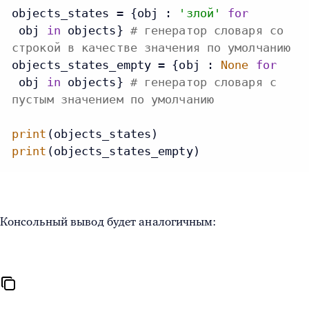
objects_states = {obj : 
'злой'
for
 obj 
in
 objects} 
# генератор словаря со
строкой в качестве значения по умолчанию
objects_states_empty = {obj : 
None
for
 obj 
in
 objects} 
# генератор словаря с
пустым значением по умолчанию
print
print
(objects_states_empty)
Консольный вывод будет аналогичным: