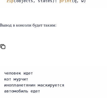
zip
(objects, states): 
print
(q, w)
Вывод в консоли будет таким:
человек идет

кот мурчит

инопланетянин маскируется

автомобиль едет