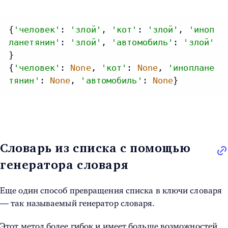
{
'человек'
: 
'злой'
, 
'кот'
: 
'злой'
, 
'иноп
ланетянин'
: 
'злой'
, 
'автомобиль'
: 
'злой'
}

{
'человек'
: 
None
, 
'кот'
: 
None
, 
'иноплане
тянин'
: 
None
, 
'автомобиль'
: 
None
}
Словарь из списка с помощью
генератора словаря
Еще один способ превращения списка в ключи словаря
— так называемый генератор словаря.
Этот метод более гибок и имеет больше возможностей