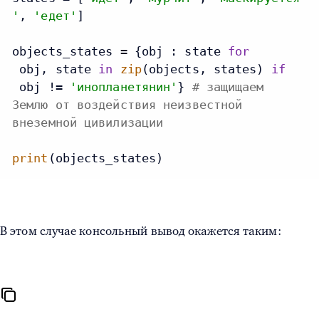
'
, 
'едет'
]

objects_states = {obj : state 
for
 obj, state 
in
zip
(objects, states) 
if
 obj != 
'инопланетянин'
} 
# защищаем
Землю от воздействия неизвестной
внеземной цивилизации
print
(objects_states)
В этом случае консольный вывод окажется таким: