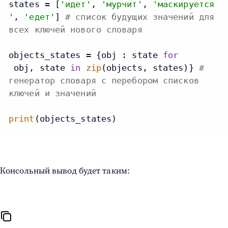
states = [
'идет'
, 
'мурчит'
, 
'маскируется
'
, 
'едет'
] 
# список будущих значений для
всех ключей нового словаря
objects_states = {obj : state 
for
 obj, state 
in
zip
(objects, states)} 
#
генератор словаря с перебором списков
ключей и значений
print
(objects_states)
Консольный вывод будет таким: