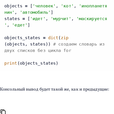
objects = [
'человек'
, 
'кот'
, 
'инопланетя
нин'
, 
'автомобиль'
]

states = [
'идет'
, 
'мурчит'
, 
'маскируется
'
, 
'едет'
]

objects_states = 
dict
(
zip
(objects, states)) 
# создаем словарь из
двух списков без цикла for
print
(objects_states)
Консольный вывод будет такой же, как и предыдущие: