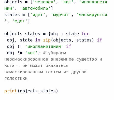
objects = [
'человек'
, 
'кот'
, 
'инопланетя
нин'
, 
'автомобиль'
]

states = [
'идет'
, 
'мурчит'
, 
'маскируется
'
, 
'едет'
]

objects_states = {obj : state 
for
 obj, state 
in
zip
(objects, states) 
if
 obj != 
'инопланетянин'
if
 obj != 
'кот'
} 
# убираем
незамаскированное внеземное существо и
кота — он может оказаться
замаскированным гостем из другой
галактики
print
(objects_states)