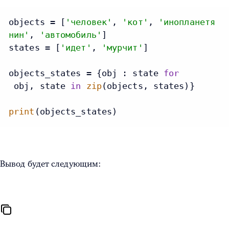
objects = [
'человек'
, 
'кот'
, 
'инопланетя
нин'
, 
'автомобиль'
]

states = [
'идет'
, 
'мурчит'
]

objects_states = {obj : state 
for
 obj, state 
in
zip
(objects, states)}

print
(objects_states)
Вывод будет следующим: