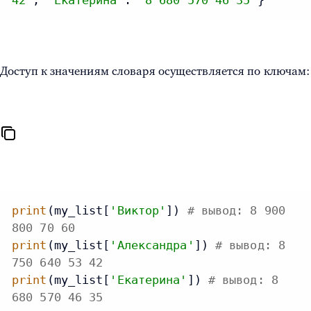
42'
, 
'Екатерина'
: 
'8 680 570 46 35'
}
Доступ к значениям словаря осуществляется по ключам:
print
(my_list[
'Виктор'
]) 
# вывод: 8 900
800 70 60
print
(my_list[
'Александра'
]) 
# вывод: 8
750 640 53 42
print
(my_list[
'Екатерина'
]) 
# вывод: 8
680 570 46 35