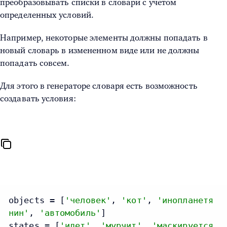
преобразовывать списки в словари с учетом
определенных условий.
Например, некоторые элементы должны попадать в
новый словарь в измененном виде или не должны
попадать совсем.
Для этого в генераторе словаря есть возможность
создавать условия:
objects = [
'человек'
, 
'кот'
, 
'инопланетя
нин'
, 
'автомобиль'
]

states = [
'идет'
, 
'мурчит'
, 
'маскируется