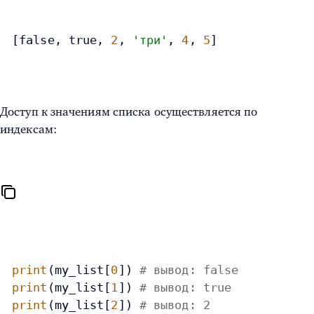
[false, true, 
2
, 
'три'
, 
4
, 
5
]
Доступ к значениям списка осуществляется по
индексам:
print
(my_list[
0
]) 
# вывод: false
print
(my_list[
1
]) 
# вывод: true
print
(my_list[
2
]) 
# вывод: 2