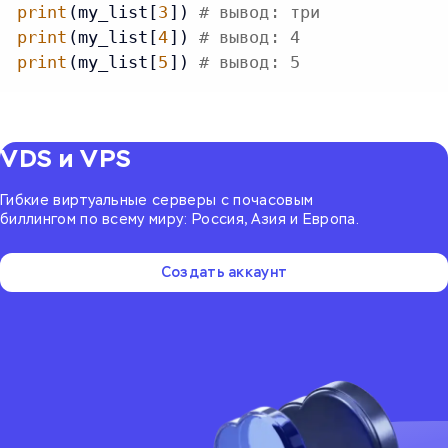
print
(my_list[
3
]) 
# вывод: три
print
(my_list[
4
]) 
# вывод: 4
print
(my_list[
5
]) 
# вывод: 5
VDS и VPS
Гибкие виртуальные серверы с почасовым
биллингом по всему миру: Россия, Азия и Европа.
Создать аккаунт