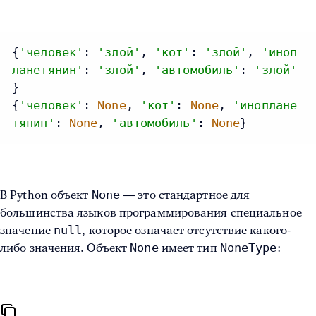
{
'человек'
: 
'злой'
, 
'кот'
: 
'злой'
, 
'иноп
ланетянин'
: 
'злой'
, 
'автомобиль'
: 
'злой'
}

{
'человек'
: 
None
, 
'кот'
: 
None
, 
'иноплане
тянин'
: 
None
, 
'автомобиль'
: 
None
}
None
В Python объект
— это стандартное для
большинства языков программирования специальное
null
значение
, которое означает отсутствие какого-
None
NoneType
либо значения. Объект
имеет тип
: