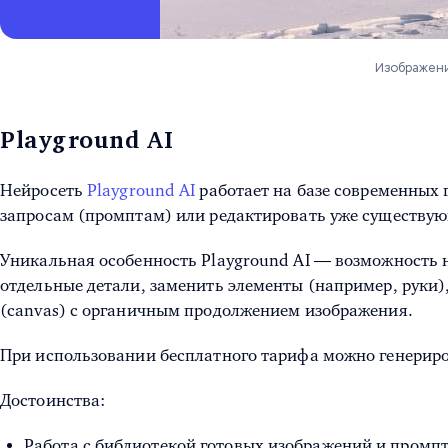
Изображени
Playground AI
Нейросеть
Playground AI
работает на базе современных г
запросам (промптам) или редактировать уже существу
Уникальная особенность Playground AI — возможность н
отдельные детали, заменить элементы (например, руки)
(canvas) с органичным продолжением изображения.
При использовании бесплатного тарифа можно генериро
Достоинства:
Работа с библиотекой готовых изображений и промпт