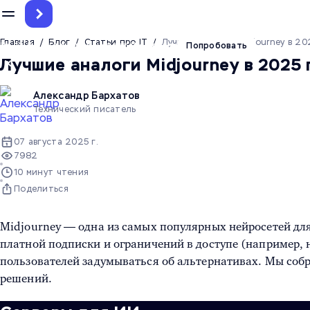
Главная
/
Блог
/
Статьи про IT
/
Лучшие аналоги Midjourney в 20
До 12.5 млн токенов на тест ИИ-агента
Попробовать
Лучшие аналоги Midjourney в 2025 
Александр Бархатов
Технический писатель
07 августа 2025 г.
7982
10 минут чтения
Поделиться
Midjourney — одна из самых популярных нейросетей для
платной подписки и ограничений в доступе (например, 
пользователей задумываться об альтернативах. Мы соб
решений.