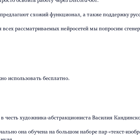
росто освоить работу через Discord-бот.
 предлагают схожий функционал, а также поддержку рус
я всех рассматриваемых нейросетей мы попросим сгене
но использовать бесплатно.
 в честь художника-абстракциониста Василия Кандинско
чально она обучена на большом наборе пар «текст-изобр
 нуля.