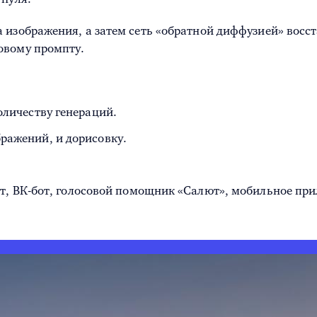
 изображения, а затем сеть «обратной диффузией» восс
овому промпту.
оличеству генераций.
ражений, и дорисовку.
-бот, ВК-бот, голосовой помощник «Салют», мобильное п