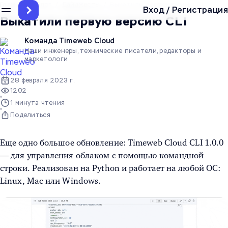
Главная
/
Блог
/
Дайджесты
/
Выкатили первую версию CLI
Вход
/
Регистрация
Выкатили первую версию CLI
Команда Timeweb Cloud
Наши инженеры, технические писатели, редакторы и
маркетологи
28 февраля 2023 г.
1202
1 минута чтения
Поделиться
Еще одно большое обновление: Timeweb Cloud CLI 1.0.0
— для управления облаком с помощью командной
строки. Реализован на Python и работает на любой ОС:
Linux, Mac или Windows.