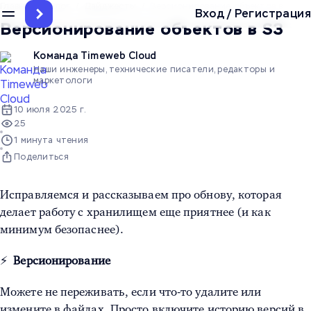
Главная
/
Блог
/
Дайджесты
/
Версионирование объектов в S3
Вход
/
Регистрация
Версионирование объектов в S3
Команда Timeweb Cloud
Наши инженеры, технические писатели, редакторы и
маркетологи
10 июля 2025 г.
25
1 минута чтения
Поделиться
Исправляемся и рассказываем про обнову, которая
делает работу с хранилищем еще приятнее (и как
минимум безопаснее).
⚡️
Версионирование
Можете не переживать, если что-то удалите или
измените в файлах. Просто включите историю версий в