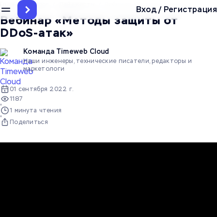
Главная
/
Блог
/
Дайджесты
/
Вебинар «Методы защиты от DDoS-
Вход
/
Регистрация
Вебинар «Методы защиты от
DDoS-атак»
Команда Timeweb Cloud
Наши инженеры, технические писатели, редакторы и
маркетологи
01 сентября 2022 г.
1187
1 минута чтения
Поделиться