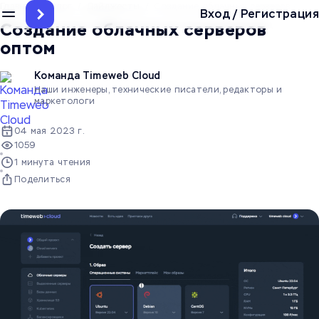
Главная
/
Блог
/
Дайджесты
/
Создание облачных серверов опто
Вход
/
Регистрация
Создание облачных серверов
оптом
Команда Timeweb Cloud
Наши инженеры, технические писатели, редакторы и
маркетологи
04 мая 2023 г.
1059
1 минута чтения
Поделиться