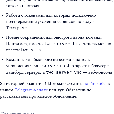
тарифа и пароля.
Работа с токенами, для которых подключено
подтверждение удаления сервисов по коду в
Телеграме.
Новые сокращения для быстрого ввода команд.
twc server list
Например, вместо
теперь можно
twc s ls
ввести
.
Команды для быстрого перехода в панель
twc server dash
управления:
откроет в браузере
twc server vnc
дашборд сервера, а
— веб-консоль.
За историей развития CLI можно следить
на Гитхабе
, в
нашем
Telegram-канале
или тут. Обязательно
рассказываем про каждое обновление.