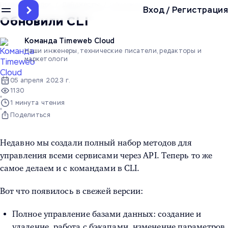
Главная
/
Блог
/
Дайджесты
/
Обновили CLI
Вход
/
Регистрация
Обновили CLI
Команда Timeweb Cloud
Наши инженеры, технические писатели, редакторы и
маркетологи
05 апреля 2023 г.
1130
1 минута чтения
Поделиться
Недавно мы создали полный набор методов для
управления всеми сервисами через API. Теперь то же
самое делаем и с командами в CLI.
Вот что появилось в свежей версии:
Полное управление базами данных: создание и
удаление, работа с бэкапами, изменение параметров,