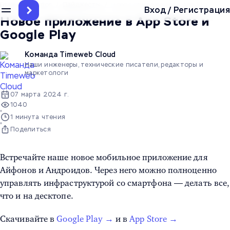
Главная
/
Блог
/
Дайджесты
/
Новое приложение в App Store и Go
Вход
/
Регистрация
Новое приложение в App Store и
Google Play
Команда Timeweb Cloud
Наши инженеры, технические писатели, редакторы и
маркетологи
07 марта 2024 г.
1040
1 минута чтения
Поделиться
Встречайте наше новое мобильное приложение для
Айфонов и Андроидов. Через него можно полноценно
управлять инфраструктурой со смартфона — делать все,
что и на десктопе.
Скачивайте в
Google Play →
и в
App Store →