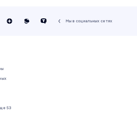
Мы в социальных сетях
ры
ных
ще S3