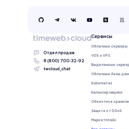
Сервисы
Облачные серверы
Отдел продаж
VDS и VPS
8 (800) 700-32-92
Выделенные серве
twcloud_chat
Облачные базы дан
Kubernetes
Балансировщики
Объектное хранили
Защита от DDoS
Маркетплейс