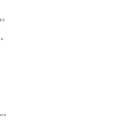
-ФЗ
та
нга