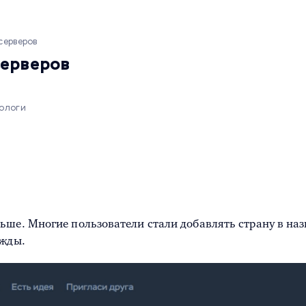
серверов
серверов
тологи
ше. Многие пользователи стали добавлять страну в назв
ужды.