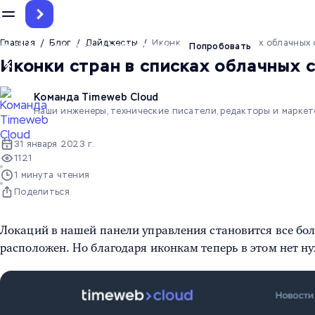
Главная
/
Блог
/
Дайджесты
/
Иконки стран в списках облачных 
До 12.5 млн токенов на тест ИИ-агента
Попробовать
Иконки стран в списках облачных 
Команда Timeweb Cloud
Наши инженеры, технические писатели, редакторы и марке
31 января 2023 г.
1121
1 минута чтения
Поделиться
Локаций в нашей панели управления становится все боль
расположен. Но благодаря иконкам теперь в этом нет н