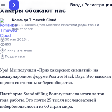
Главная
/
Блог
/
Дайджесты
/
Хакеры обожают нас
Вход
/
Регистрация
Хакеры обожают нас
Команда Timeweb Cloud
Наши инженеры, технические писатели, редакторы и
маркетологи
30 мая 2025 г.
853
1 минута чтения
Поделиться
Ура! Мы получили «Приз хакерских симпатий» на
международном форуме Positive Hack Days. Это высокая
оценка со стороны киберсообщества.
Платформа Standoff Bug Bounty подвела итоги за три
года работы. Это почти 25 тысяч исследователей
кибербезопасности из 60 стран мира.