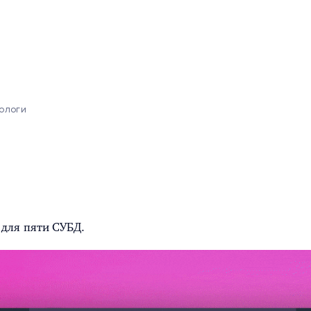
тологи
для пяти СУБД.