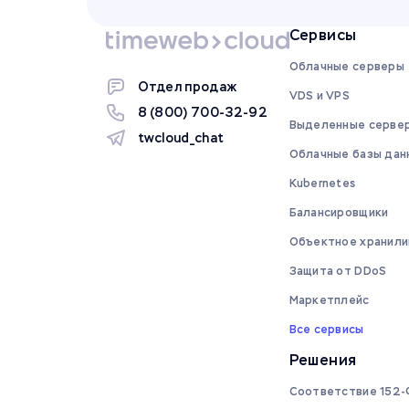
Сервисы
Облачные серверы
Отдел продаж
VDS и VPS
8 (800) 700-32-92
Выделенные серве
twcloud_chat
Облачные базы дан
Kubernetes
Балансировщики
Объектное хранили
Защита от DDoS
Маркетплейс
Все сервисы
Решения
Соответствие 152