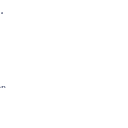
та
нга