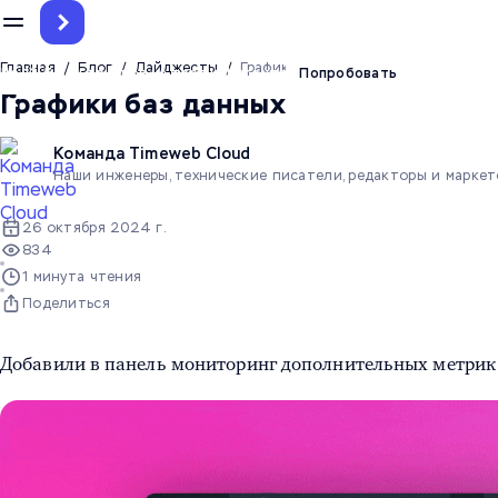
Главная
/
Блог
/
Дайджесты
/
Графики баз данных
До 12.5 млн токенов на тест ИИ-агента
Попробовать
Графики баз данных
Команда Timeweb Cloud
Наши инженеры, технические писатели, редакторы и марке
26 октября 2024 г.
834
1 минута чтения
Поделиться
Добавили в панель мониторинг дополнительных метрик 