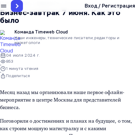
Главная
/
Блог
/
Дайджесты
/
Бизнес-завтрак 7 июня. Как это б
Вход
/
Регистрация
Бизнес-завтрак 7 июня. Как это
было
Команда Timeweb Cloud
Наши инженеры, технические писатели, редакторы и
маркетологи
04 июля 2024 г.
853
1 минута чтения
Поделиться
Месяц назад мы организовали наше первое офлайн-
1 из 5
мероприятие в центре Москвы для представителей
бизнеса.
Поговорили о достижениях и планах на будущее, о том,
как строим мощную магистралку и с какими