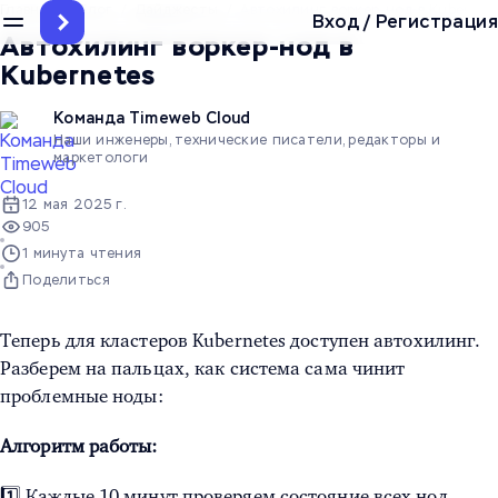
Главная
/
Блог
/
Дайджесты
/
Автохилинг воркер-нод в Kubernet
Вход
/
Регистрация
Автохилинг воркер-нод в
Kubernetes
Команда Timeweb Cloud
Наши инженеры, технические писатели, редакторы и
маркетологи
12 мая 2025 г.
905
1 минута чтения
Поделиться
Теперь для кластеров Kubernetes доступен автохилинг.
Разберем на пальцах, как система сама чинит
проблемные ноды:
Алгоритм работы:
1️⃣ Каждые 10 минут проверяем состояние всех нод.