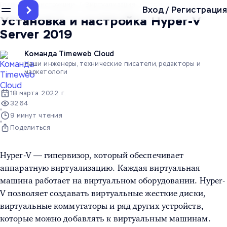
Главная
/
Инструкции
/
Виртуализация
/
Установка и настройка H
Вход
/
Регистрация
Установка и настройка Hyper-V
Server 2019
Команда Timeweb Cloud
Наши инженеры, технические писатели, редакторы и
маркетологи
18 марта 2022 г.
3264
9 минут чтения
Поделиться
Hyper-V
— гипервизор, который обеспечивает
аппаратную виртуализацию. Каждая виртуальная
машина работает на виртуальном оборудовании. Hyper-
V позволяет создавать виртуальные жесткие диски,
виртуальные коммутаторы и ряд других устройств,
которые можно добавлять к виртуальным машинам.