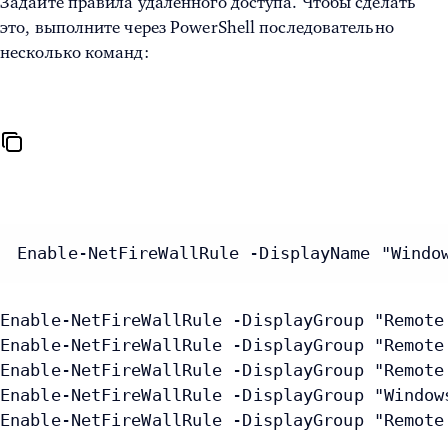
Задайте правила удаленного доступа. Чтобы сделать
это, выполните через PowerShell последовательно
несколько команд:
Enable-NetFireWallRule -DisplayName "Windo
Enable-NetFireWallRule -DisplayGroup "Remote
Enable-NetFireWallRule -DisplayGroup "Remote
Enable-NetFireWallRule -DisplayGroup "Remote
Enable-NetFireWallRule -DisplayGroup "Window
Enable-NetFireWallRule -DisplayGroup "Remote