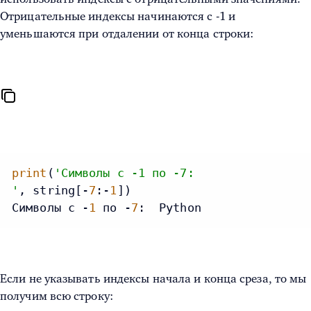
Отрицательные индексы начинаются с -1 и
уменьшаются при отдалении от конца строки:
print
(
'Символы с -1 по -7:
'
, string[-
7
:-
1
])

Символы с -
1
 по -
7
:  Python
Если не указывать индексы начала и конца среза, то мы
получим всю строку: