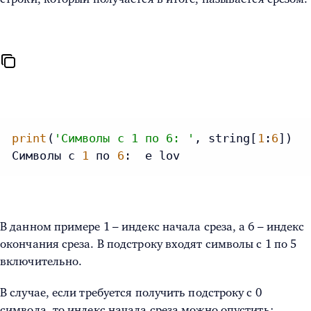
print
(
'Символы с 1 по 6: '
, string[
1
:
6
])

Символы с 
1
 по 
6
:  e lov
В данном примере 1 – индекс начала среза, а 6 – индекс
окончания среза. В подстроку входят символы с 1 по 5
включительно.
В случае, если требуется получить подстроку с 0
символа, то индекс начала среза можно опустить: