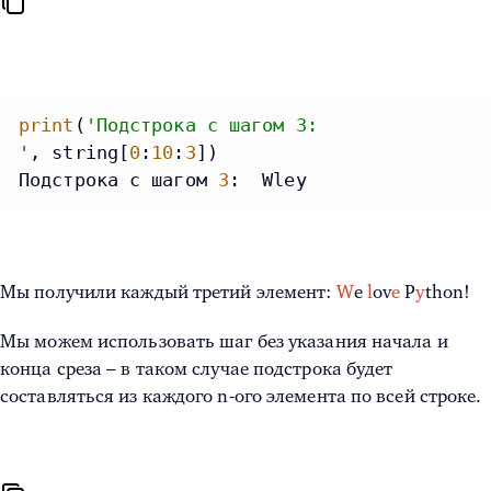
print
(
'Подстрока с шагом 3:
'
, string[
0
:
10
:
3
])

Подстрока с шагом 
3
:  Wley
Мы получили каждый третий элемент:
W
e
l
ov
e
P
y
thon!
Мы можем использовать шаг без указания начала и
конца среза – в таком случае подстрока будет
составляться из каждого n-ого элемента по всей строке.