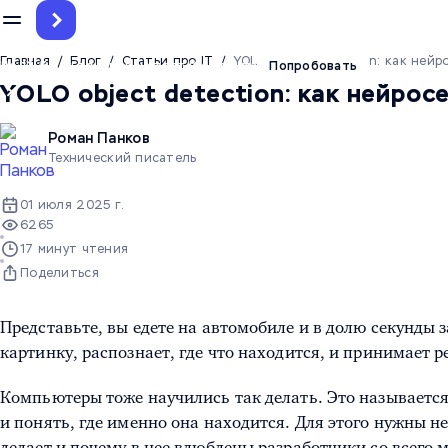
Главная
/
Блог
/
Статьи про IT
/
YOLO object detection: как ней
До 12.5 млн токенов на тест ИИ-агента
Попробовать
YOLO object detection: как нейро
Роман Панков
Технический писатель
01 июля 2025 г.
6265
17 минут чтения
Поделиться
Представьте, вы едете на автомобиле и в долю секунды 
картинку, распознает, где что находится, и принимает 
Компьютеры тоже научились так делать. Это называется 
и понять, где именно она находится. Для этого нужны н
делает и почему в нее влюблены разработчики со всего 