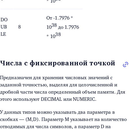
*
10
От -1.7976 *
DO
38
UB
8
10
до 1.7976
LE
38
*
10
Числа с фиксированной точкой
Предназначен для хранения числовых значений с
заданной точностью, выделяя для целочисленной и
дробной части числа определенный объем памяти. Для
этого используют DECIMAL или NUMERIC.
У данных типов можно указывать два параметра в
скобках — (M,D). Параметр M указывает на количество
отводимых для числа символов, а параметр D на