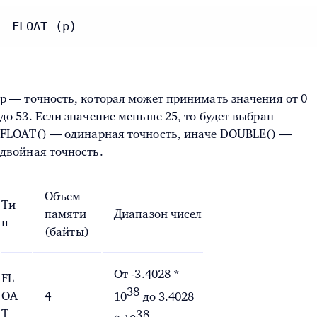
FLOAT (p)
p — точность, которая может принимать значения от 0
до 53. Если значение меньше 25, то будет выбран
FLOAT() — одинарная точность, иначе DOUBLE() —
двойная точность.
Объем
Ти
памяти
Диапазон чисел
п
(байты)
От -3.4028 *
FL
38
OA
4
10
до 3.4028
T
38