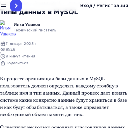
Главная
/
Блог
/
Статьи про IT
/
Типы данных в MySQL
Вход
/
Регистрация
Типы данных в MySQL
Илья Ушаков
Технический писатель
11 января 2023 г.
8528
9 минут чтения
Поделиться
В процессе организации базы данных в MySQL
пользователь должен определять каждому столбцу в
таблице имя и тип данных. Данный процесс дает понять
системе какие конкретно данные будут храниться в базе
и как будут обрабатываться, а также определяет
необходимый объем памяти для них.
Существует несколько основных классов
типов данных