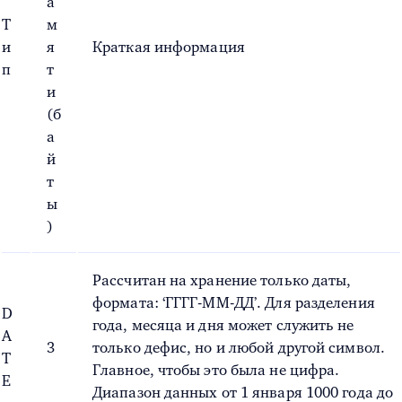
а
Т
м
и
я
Краткая информация
п
т
и
(б
а
й
т
ы
)
Рассчитан на хранение только даты,
формата: ‘ГГГГ-ММ-ДД’. Для разделения
D
года, месяца и дня может служить не
A
3
только дефис, но и любой другой символ.
T
Главное, чтобы это была не цифра.
E
Диапазон данных от 1 января 1000 года до