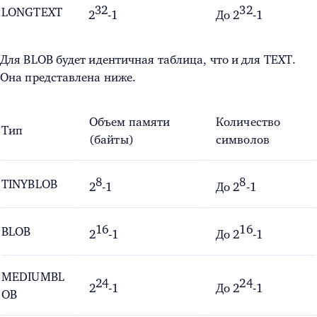
32
32
LONGTEXT
2
-1
До
2
-1
Для BLOB будет идентичная таблица, что и для TEXT.
Она представлена ниже.
Объем памяти
Количество
Тип
(байты)
символов
8
8
TINYBLOB
2
-1
До
2
-1
16
16
BLOB
2
-1
До
2
-1
MEDIUMBL
24
24
2
-1
До
2
-1
OB