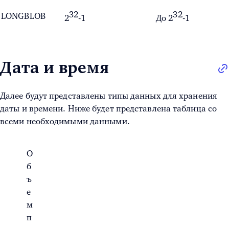
32
32
LONGBLOB
2
-1
До
2
-1
Дата и время
Далее будут представлены типы данных для хранения
даты и времени. Ниже будет представлена таблица со
всеми необходимыми данными.
О
б
ъ
е
м
п