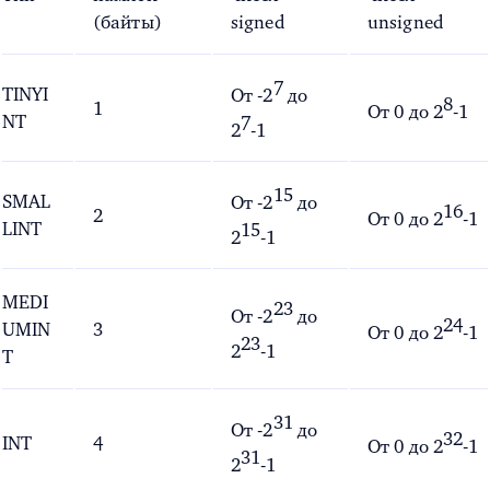
(байты)
signed
unsigned
7
TINYI
От -
2
до
8
1
От 0 до
2
-1
NT
7
2
-1
15
SMAL
От -
2
до
16
2
От 0 до
2
-1
LINT
15
2
-1
MEDI
23
От -
2
до
24
UMIN
3
От 0 до
2
-1
23
2
-1
T
31
От -
2
до
32
INT
4
От 0 до
2
-1
31
2
-1