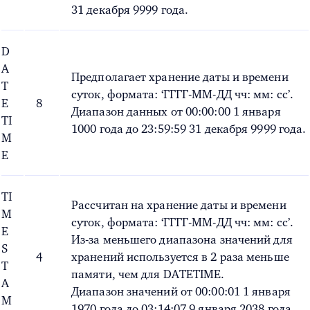
31 декабря 9999 года.
D
A
Предполагает хранение даты и времени
T
суток, формата: ‘ГГГГ-ММ-ДД чч: мм: сс’.
E
8
Диапазон данных от 00:00:00 1 января
TI
1000 года до 23:59:59 31 декабря 9999 года.
M
E
TI
Рассчитан на хранение даты и времени
M
суток, формата: ‘ГГГГ-ММ-ДД чч: мм: сс’.
E
Из-за меньшего диапазона значений для
S
4
хранений используется в 2 раза меньше
T
памяти, чем для DATETIME.
A
Диапазон значений от 00:00:01 1 января
M
1970 года до 03:14:07 9 января 2038 года.