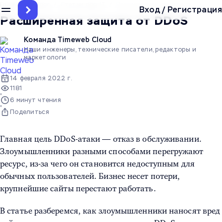
Главная
/
Блог
/
Статьи про IT
/
Расширенная защита от DDoS
Вход
/
Регистрация
Расширенная защита от DDoS
Команда Timeweb Cloud
Наши инженеры, технические писатели, редакторы и
маркетологи
14 февраля 2022 г.
1181
6 минут чтения
Поделиться
Главная цель DDoS-атаки — отказ в обслуживании.
Злоумышленники разными способами перегружают
ресурс, из-за чего он становится недоступным для
обычных пользователей. Бизнес несет потери,
крупнейшие сайты перестают работать.
В статье разберемся, как злоумышленники наносят вред