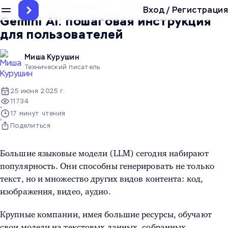
Главная
/
Блог
/
Статьи про IT
/
Gemini AI: пошаговая инструкци
Вход
/
Регистрация
Gemini AI: пошаговая инструкция
для пользователей
Миша Курушин
Технический писатель
25 июня 2025 г.
11734
17 минут чтения
Поделиться
Большие языковые модели (LLM) сегодня набирают
популярность. Они способны генерировать не только
текст, но и множество других видов контента: код,
изображения, видео, аудио.
Крупные компании, имея большие ресурсы, обучают
свои модели на текстовых данных, собранных