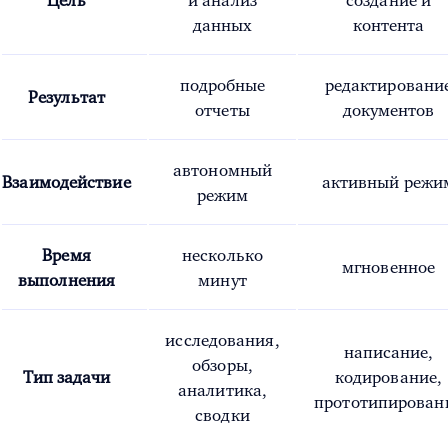
Цель
и анализ
создание и
данных
контента
подробные
редактировани
Результат
отчеты
документов
автономный
Взаимодействие
активный режи
режим
Время
несколько
мгновенное
выполнения
минут
исследования,
написание,
обзоры,
Тип задачи
кодирование,
аналитика,
прототипирован
сводки