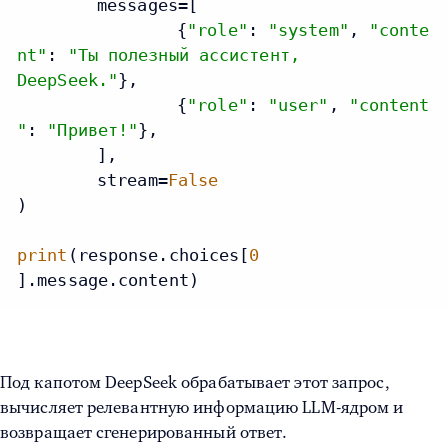
	messages=[

		{
"role"
: 
"system"
, 
"conte
nt"
: 
"Ты полезный ассистент,
DeepSeek."
},

		{
"role"
: 
"user"
, 
"content
"
: 
"Привет!"
},

	],

	stream=
False
)

print
(response.choices[
0
Под капотом DeepSeek обрабатывает этот запрос,
вычисляет релевантную информацию LLM-ядром и
возвращает сгенерированный ответ.