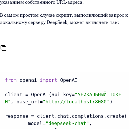
указанием собственного URL-адреса.
В самом простом случае скрипт, выполняющий запрос к
локальному серверу DeepSeek, может выглядеть так:
from
 openai 
import
 OpenAI

client = OpenAI(api_key=
"УНИКАЛЬНЫЙ_ТОКЕ
Н"
, base_url=
"http://localhost:8080"
)

response = client.chat.completions.create(

	model=
"deepseek-chat"
,
