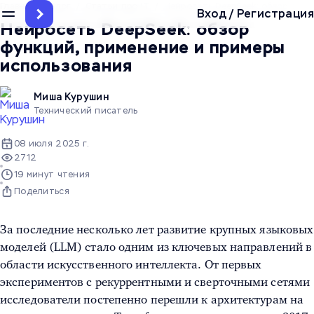
Главная
/
Блог
/
Статьи про IT
/
Нейросеть DeepSeek: обзор фун
Вход
/
Регистрация
Нейросеть DeepSeek: обзор
функций, применение и примеры
использования
Миша Курушин
Технический писатель
08 июля 2025 г.
2712
19 минут чтения
Поделиться
За последние несколько лет развитие крупных языковых
моделей (LLM) стало одним из ключевых направлений в
области искусственного интеллекта. От первых
экспериментов с рекуррентными и сверточными сетями
исследователи постепенно перешли к архитектурам на