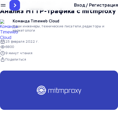
Главная
/
Блог
/
Статьи про IT
/
Анализ HTTP-трафика с mitmpro
Вход
/
Регистрация
Анализ HTTP-трафика с mitmproxy
Команда Timeweb Cloud
Наши инженеры, технические писатели, редакторы и
маркетологи
25 февраля 2022 г.
6800
9 минут чтения
Поделиться