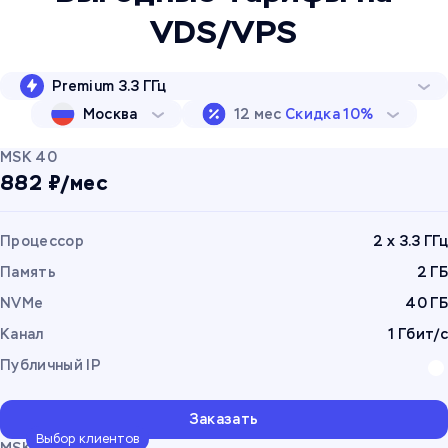
VDS/VPS
Premium 3.3 ГГц
Москва
12 мес
Скидка 10%
MSK 40
882 ₽/мес
Процессор
2 x 3.3 ГГц
Память
2 ГБ
NVMe
40 ГБ
Канал
1 Гбит/с
Публичный IP
Заказать
Выбор клиентов