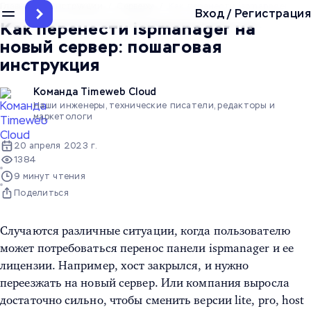
Главная
/
Инструкции
/
Серверы
/
Как перенести ispmanager на 
Вход
/
Регистрация
Как перенести ispmanager на
новый сервер: пошаговая
инструкция
Команда Timeweb Cloud
Наши инженеры, технические писатели, редакторы и
маркетологи
20 апреля 2023 г.
1384
9 минут чтения
Поделиться
Случаются различные ситуации, когда пользователю
может потребоваться перенос панели ispmanager и ее
лицензии. Например, хост закрылся, и нужно
переезжать на новый сервер. Или компания выросла
достаточно сильно, чтобы сменить версии lite, pro, host