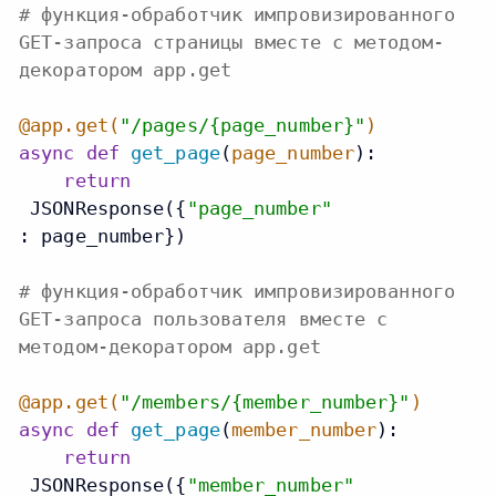
# функция-обработчик импровизированного
GET-запроса страницы вместе с методом-
декоратором app.get
@app.get(
"/pages/{page_number}"
)
async
def
get_page
(
page_number
):

return
 JSONResponse({
"page_number"
: page_number})

# функция-обработчик импровизированного
GET-запроса пользователя вместе с
методом-декоратором app.get
@app.get(
"/members/{member_number}"
)
async
def
get_page
(
member_number
):

return
 JSONResponse({
"member_number"