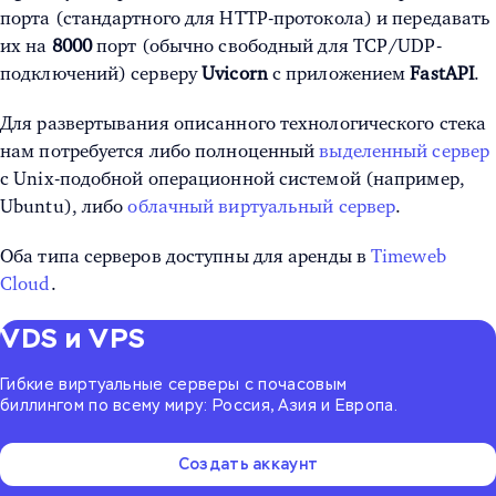
порта (стандартного для HTTP-протокола) и передавать
их на
8000
порт (обычно свободный для TCP/UDP-
подключений) серверу
Uvicorn
с приложением
FastAPI
.
Для развертывания описанного технологического стека
нам потребуется либо полноценный
выделенный сервер
с Unix-подобной операционной системой (например,
Ubuntu), либо
облачный виртуальный сервер
.
Оба типа серверов доступны для аренды в
Timeweb
Cloud
.
VDS и VPS
Гибкие виртуальные серверы с почасовым
биллингом по всему миру: Россия, Азия и Европа.
Создать аккаунт