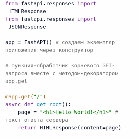
from
 fastapi.responses 
import
from
 fastapi.responses 
import
 JSONResponse

app = FastAPI() 
# создаем экземпляр
приложения через конструктор
# функция-обработчик корневого GET-
запроса вместе с методом-декоратором
app.get
@app.get(
"/"
)
async
def
get_root
():

    page = 
"<h1>Hello World!</h1>"
#
текст ответа сервера
return
 HTMLResponse(content=page)
