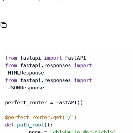
from
 fastapi 
import
from
 fastapi.responses 
import
from
 fastapi.responses 
import
 JSONResponse

perfect_router = FastAPI()

@perfect_router.get(
"/"
)
def
path_root
():

	page = 
"<h1>Hello World!<h1>"