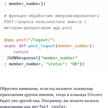
: member_number})

# функция-обработчик импровизированного
POST-запроса пользователя вместе с
методом-декоратором app.post
@app.post(
"/logout/"
)
async
def
post_logout
(
member_number
):

return
 JSONResponse({
"member_number"
: member_number, 
"status"
: 
"OK"
})
Обратите внимание, если вы назовете экземпляр
приложения другим именем, тогда и команда Uvicorn
будет уже другой вид. Например, вы можете назвать
perfect_router
приложение как
: