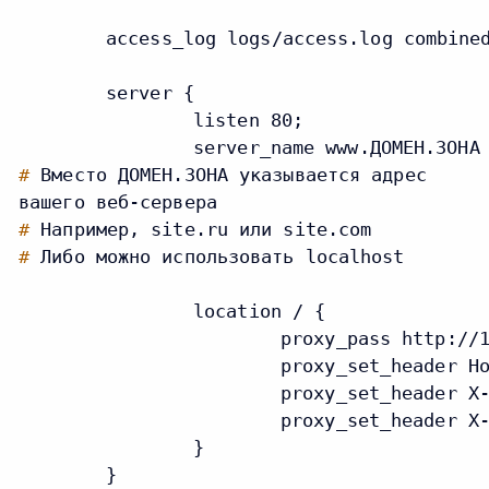
	access_log logs/access.log combined;

    	server {

		listen 80;

#
Вместо ДОМЕН.ЗОНА указывается адрес
вашего веб-сервера
#
Например, site.ru или site.com
#
Либо можно использовать localhost
		location / {

			proxy_pass http://127.0.0.1:8000; # указанный порт должен соответствовать порту сервера Uvicorn

			proxy_set_header Host $host; # передаем заголовок Host, содержащий целевой IP и порта сервера.

			proxy_set_header X-Real-IP $remote_addr; # передаем заголовок с IP-адресом пользователя

			proxy_set_header X-Forwarded-For $proxy_add_x_forwarded_for; # передаем всю последовательность адресов, через которые прошел запрос

		}

	}
