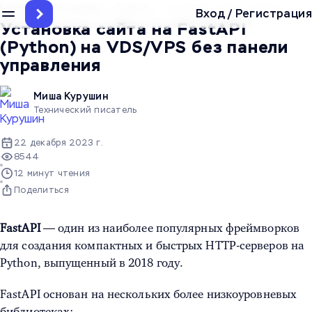
Главная
/
Инструкции
/
Python
/
Установка сайта на FastAPI (Py
Вход
/
Регистрация
Установка сайта на FastAPI
(Python) на VDS/VPS без панели
управления
Миша Курушин
Технический писатель
22 декабря 2023 г.
8544
12 минут чтения
Поделиться
FastAPI
— один из наиболее популярных фреймворков
для создания компактных и быстрых HTTP-серверов на
Python, выпущенный в 2018 году.
FastAPI основан на нескольких более низкоуровневых
библиотеках: