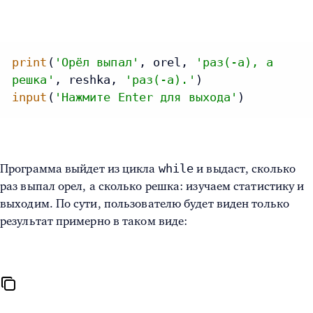
print
(
'Орёл выпал'
, orel, 
'раз(-а), а
решка'
, reshka, 
'раз(-а).'
input
(
'Нажмите Enter для выхода'
)
while
Программа выйдет из цикла
и выдаст, сколько
раз выпал орел, а сколько решка: изучаем статистику и
выходим. По сути, пользователю будет виден только
результат примерно в таком виде: