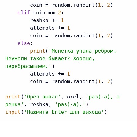
        coin = random.randint(
1
, 
2
)

elif
 coin == 
2
:

        reshka += 
1
        attempts += 
1
        coin = random.randint(
1
, 
2
)

else
:

print
(
'Монетка упала ребром.
Неужели такое бывает? Хорошо,
перебрасываем.'
)

        attempts += 
1
        coin = random.randint(
1
, 
2
)

print
(
'Орёл выпал'
, orel, 
'раз(-а), а
решка'
, reshka, 
'раз(-а).'
input
(
'Нажмите Enter для выхода'
)