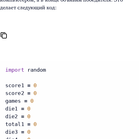
делает следующий код:
import
 random

score1 = 
0
score2 = 
0
games = 
0
die1 = 
0
die2 = 
0
total1 = 
0
die3 = 
0