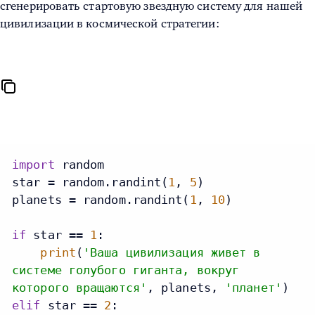
сгенерировать стартовую звездную систему для нашей
цивилизации в космической стратегии:
import
 random

star = random.randint(
1
, 
5
)

planets = random.randint(
1
, 
10
)

if
 star == 
1
:

print
(
'Ваша цивилизация живет в
системе голубого гиганта, вокруг
которого вращаются'
, planets, 
'планет'
elif
 star == 
2
:
