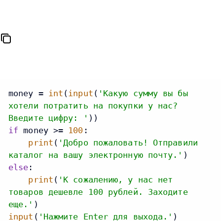
money = 
int
(
input
(
'Какую сумму вы бы
хотели потратить на покупки у нас?
Введите цифру: '
if
 money >= 
100
:

print
(
'Добро пожаловать! Отправили
каталог на вашу электронную почту.'
else
:

print
(
'К сожалению, у нас нет
товаров дешевле 100 рублей. Заходите
еще.'
input
(
'Нажмите Enter для выхода.'
)