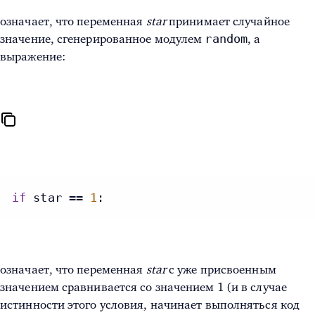
означает, что переменная
star
принимает случайное
random
значение, сгенерированное модулем
, а
выражение:
if
 star == 
1
:
означает, что переменная
star
с уже присвоенным
значением сравнивается со значением 1 (и в случае
истинности этого условия, начинает выполняться код