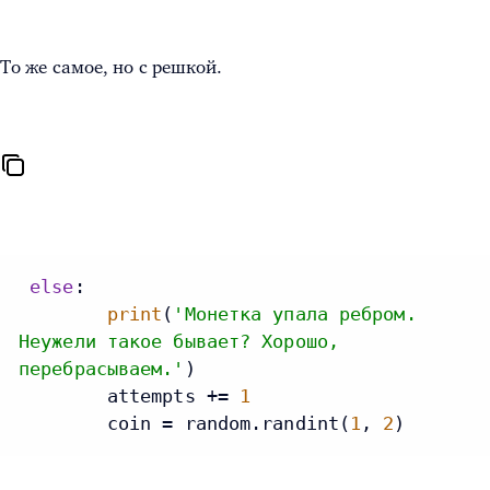
То же самое, но с решкой.
else
:

print
(
'Монетка упала ребром.
Неужели такое бывает? Хорошо,
перебрасываем.'
)

        attempts += 
1
        coin = random.randint(
1
, 
2
)