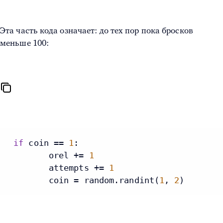
Эта часть кода означает: до тех пор пока бросков
меньше 100:
if
 coin == 
1
:

        orel += 
1
        attempts += 
1
        coin = random.randint(
1
, 
2
)