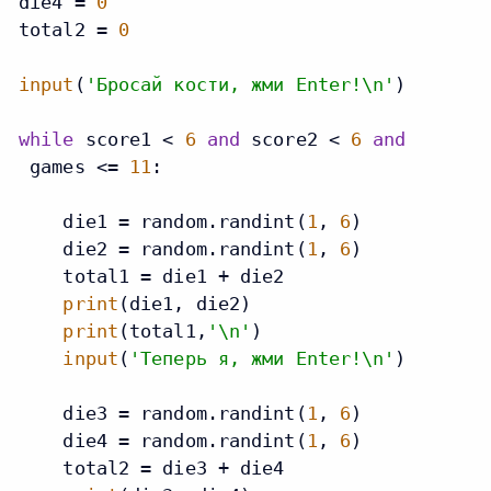
die4 = 
0
total2 = 
0
input
(
'Бросай кости, жми Enter!\n'
)

while
 score1 < 
6
and
 score2 < 
6
and
 games <= 
11
:

    die1 = random.randint(
1
, 
6
)

    die2 = random.randint(
1
, 
6
)

    total1 = die1 + die2

print
(die1, die2)

print
(total1,
'\n'
)

input
(
'Теперь я, жми Enter!\n'
)

    die3 = random.randint(
1
, 
6
)

    die4 = random.randint(
1
, 
6
)

    total2 = die3 + die4
