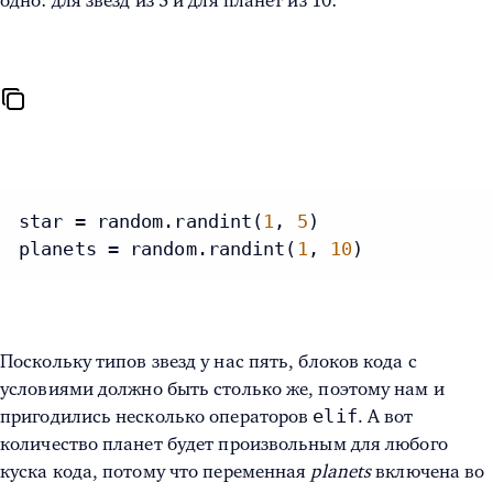
одно: для звезд из 5 и для планет из 10:
star = random.randint(
1
, 
5
)

planets = random.randint(
1
, 
10
)
Поскольку типов звезд у нас пять, блоков кода с
условиями должно быть столько же, поэтому нам и
elif
пригодились несколько операторов
. А вот
количество планет будет произвольным для любого
куска кода, потому что переменная
planets
включена во