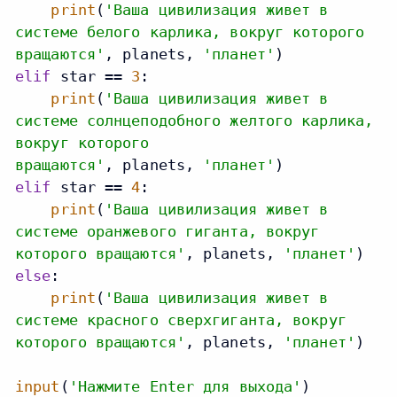
print
(
'Ваша цивилизация живет в
системе белого карлика, вокруг которого
вращаются'
, planets, 
'планет'
elif
 star == 
3
:

print
(
'Ваша цивилизация живет в
системе солнцеподобного желтого карлика,
вокруг которого
вращаются'
, planets, 
'планет'
elif
 star == 
4
:

print
(
'Ваша цивилизация живет в
системе оранжевого гиганта, вокруг
которого вращаются'
, planets, 
'планет'
else
:

print
(
'Ваша цивилизация живет в
системе красного сверхгиганта, вокруг
которого вращаются'
, planets, 
'планет'
)

input
(
'Нажмите Enter для выхода'
)