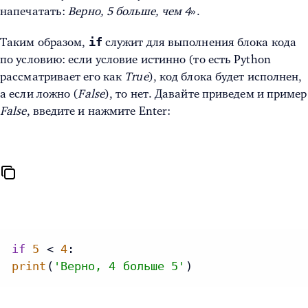
напечатать:
Верно, 5 больше, чем 4
».
if
Таким образом,
служит для выполнения блока кода
по условию: если условие истинно (то есть Python
рассматривает его как
True
), код блока будет исполнен,
а если ложно (
False
), то нет. Давайте приведем и пример
False
, введите и нажмите Enter:
if
5
 < 
4
print
(
'Верно, 4 больше 5'
)