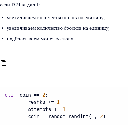
если ГСЧ выдал 1:
увеличиваем количество орлов на единицу,
увеличиваем количество бросков на единицу,
подбрасываем монетку снова.
elif
 coin == 
2
:

        reshka += 
1
        attempts += 
1
        coin = random.randint(
1
, 
2
)