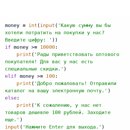
money = 
int
(
input
(
'Какую сумму вы бы
хотели потратить на покупки у нас?
Введите цифру: '
if
 money >= 
10000
:

print
(
'Рады приветствовать оптового
покупателя! Для вас у нас есть
специальные скидки.'
elif
 money >= 
100
:

print
(
'Добро пожаловать! Отправили
каталог на вашу электронную почту.'
else
:

print
(
'К сожалению, у нас нет
товаров дешевле 100 рублей. Заходите
еще.'
input
(
'Нажмите Enter для выхода.'
)