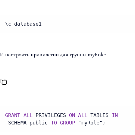
\c database1
И настроить привилегии для группы myRole:
GRANT
ALL
 PRIVILEGES 
ON
ALL
 TABLES 
IN
 SCHEMA public 
TO
GROUP
 "myRole";