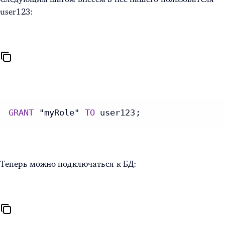
user123:
GRANT
 "myRole" 
TO
 user123;
Теперь можно подключаться к БД: