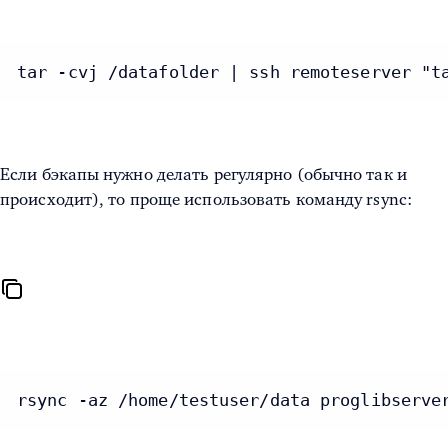
tar -cvj /datafolder | ssh remoteserver "t
Если бэкапы нужно делать регулярно (обычно так и
происходит), то проще использовать команду rsync:
rsync -az /home/testuser/data proglibserve