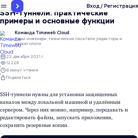
Главная
/
Инструкции
/
Сети и безопасность
/
SSH-туннели: пра
Вход
/
Регистрация
SSH-туннели: практические
примеры и основные функции
Команда Timeweb Cloud
Наши инженеры, технические писатели, редакторы и
маркетологи
22 декабря 2021 г.
12226
8 минут чтения
Поделиться
SSH-туннели
нужны для установки защищенных
каналов между локальной машиной и удалённым
сервером. Через них можно, например, передавать и
редактировать файлы, запускать приложения,
сохранять резервные копии.