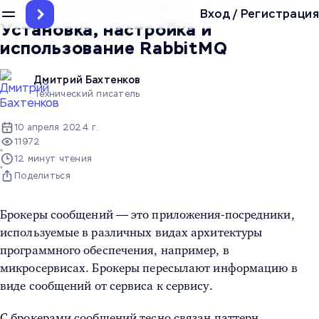
Главная
/
Инструкции
/
Микросервисы
/
Установка, настройка и 
Вход
/
Регистрация
Установка, настройка и
использование RabbitMQ
Дмитрий Бахтенков
Технический писатель
10 апреля 2024 г.
11972
12 минут чтения
Поделиться
Брокеры сообщений — это приложения-посредники,
используемые в различных видах архитектуры
программного обеспечения, например, в
микросервисах. Брокеры пересылают информацию в
виде сообщений от сервиса к сервису.
С брокерами сообщений тесно связан паттерн