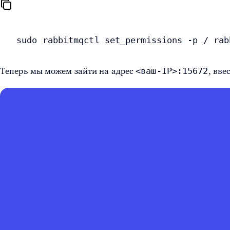
sudo rabbitmqctl set_permissions -p / rab
<ваш-IP>:15672
Теперь мы можем зайти на адрес
, вве