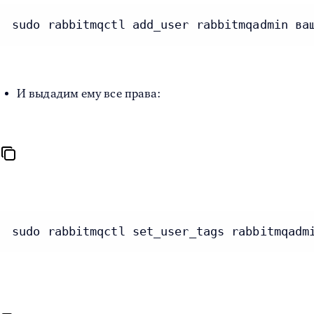
sudo rabbitmqctl add_user rabbitmqadmin ва
И выдадим ему все права:
sudo rabbitmqctl set_user_tags rabbitmqadm