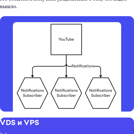
вышло.
VDS и VPS