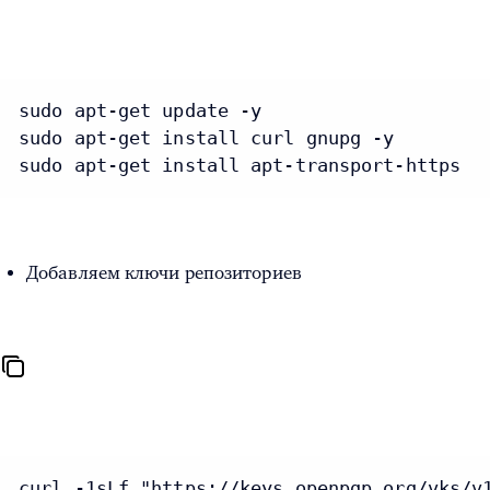
sudo apt-get update -y

sudo apt-get install curl gnupg -y

sudo apt-get install apt-transport-https
Добавляем ключи репозиториев
curl -1sLf "https://keys.openpgp.org/vks/v