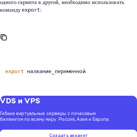
одного скрипта в другой, необходимо использовать
export
команду
:
export
 название_переменной
VDS и VPS
Гибкие виртуальные серверы с почасовым
биллингом по всему миру: Россия, Азия и Европа.
Создать аккаунт