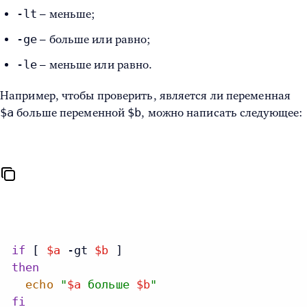
-lt
– меньше;
-ge
– больше или равно;
-le
– меньше или равно.
Например, чтобы проверить, является ли переменная
$a
$b
больше переменной
, можно написать следующее:
if
 [ 
$a
 -gt 
$b
then
echo
"
$a
больше
$b
"
fi