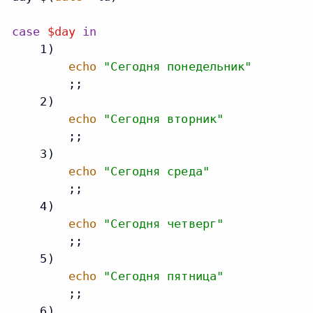
case
$day
in
    1)

echo
"Сегодня понедельник"
        ;;

    2)

echo
"Сегодня вторник"
        ;;

    3)

echo
"Сегодня среда"
        ;;

    4)

echo
"Сегодня четверг"
        ;;

    5)

echo
"Сегодня пятница"
        ;;

    6)
