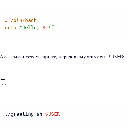
#!/bin/bash
echo
"Hello,
$1
!”
$USER
А затем запустим скрипт, передав ему аргумент
:
./greeting.sh 
$USER