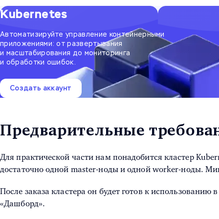
Kubernetes
Автоматизируйте управление контейнерными
приложениями: от развертывания
и масштабирования до мониторинга
и обработки ошибок.
Создать аккаунт
Предварительные требова
Для практической части нам понадобится кластер Kuber
достаточно одной master-ноды и одной worker-ноды. М
После заказа кластера он будет готов к использованию 
«Дашборд».