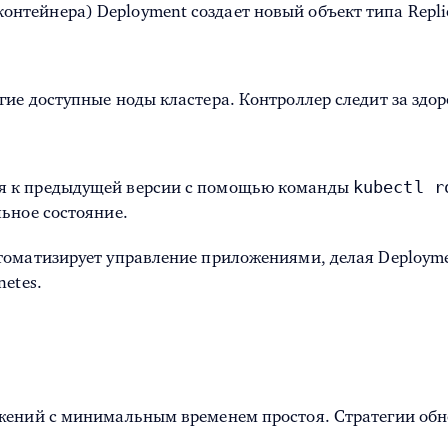
онтейнера) Deployment создает новый объект типа Repl
угие доступные ноды кластера. Контроллер следит за здо
kubectl r
ся к предыдущей версии с помощью команды
льное состояние.
томатизирует управление приложениями, делая Deploym
etes.
жений с минимальным временем простоя. Стратегии обн