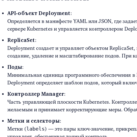
:
API-объект Deployment
Определяется в манифесте YAML или JSON, где задает
сервере Kubernetes и управляется контроллером Depl
:
ReplicaSet
Deployment создает и управляет объектом ReplicaSet
создание, удаление и масштабирование подов. При к
:
Поды
Минимальная единица программного обеспечения в Ku
Deployment определяет шаблон подов, который включ
:
Контроллер Manager
Часть управляющей плоскости Kubernetes. Контролле
желаемым и принимает корректирующие меры. Обраб
:
Метки и селекторы
labels
Метки (
) — это пары ключ-значение, прикре
управляет, обеспечивая точный контроль.