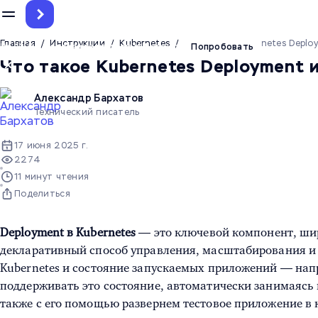
Главная
/
Инструкции
/
Kubernetes
/
Что такое Kubernetes Deplo
До 12.5 млн токенов на тест ИИ-агента
Попробовать
Что такое Kubernetes Deployment и
Александр Бархатов
Технический писатель
17 июня 2025 г.
2274
11 минут чтения
Поделиться
Deployment в Kubernetes
— это ключевой компонент, ши
декларативный способ управления, масштабирования и
Kubernetes и состояние запускаемых приложений — напр
поддерживать это состояние, автоматически занимаясь 
также с его помощью развернем тестовое приложение в к