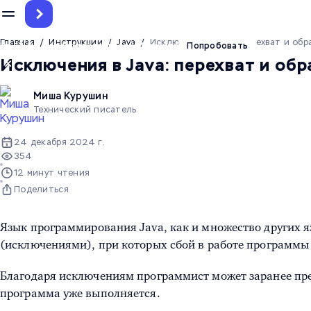
Главная
/
Инструкции
/
Java
/
Исключения в Java: перехват и обр
До 12.5 млн токенов на тест ИИ-агента
Попробовать
Исключения в Java: перехват и об
Миша Курушин
Технический писатель
24 декабря 2024 г.
354
12 минут чтения
Поделиться
Язык программирования Java, как и множество других
(исключениями), при которых сбой в работе программы
Благодаря исключениям программист может заранее пре
программа уже выполняется.