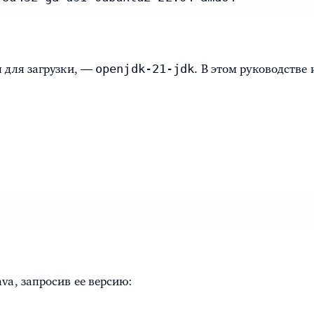
openjdk-21-jdk
я для загрузки, —
. В этом руководстве
va, запросив ее версию: