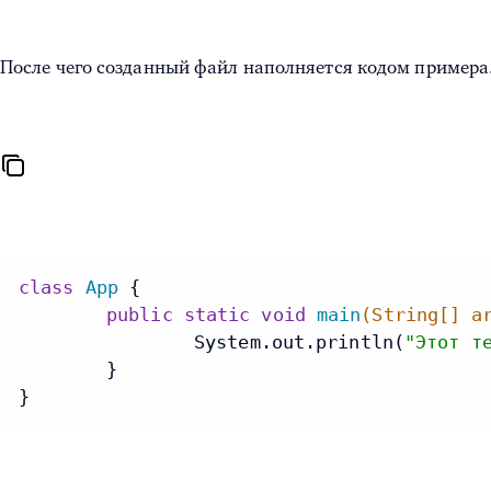
После чего созданный файл наполняется кодом примера
class
App
 {

public
static
void
main
(String[] a
		System.out.println(
"Этот т
	}
