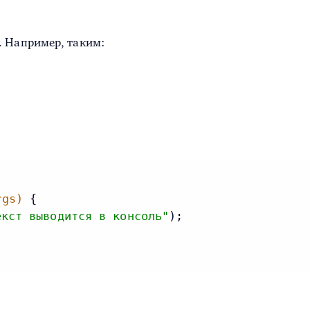
. Например, таким:
rgs)
 {

екст выводится в консоль"
);
