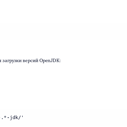
я загрузки версий OpenJDK:
-.*-jdk/'